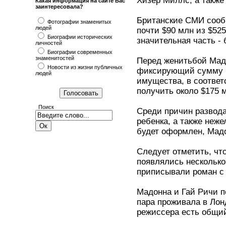
Хизер Миллс, а также
Какая информация на сайте Вас
заинтересовала?
Британские СМИ сообщ
Фотографии знаменитых
людей
почти $90 млн из $525
Биографии исторических
значительная часть - 
личностей
Биографии современных
знаменитостей
Перед женитьбой Мадо
Новости из жизни публичных
фиксирующий сумму в
людей
имущества, в соответ
получить около $175 м
Поиск
Среди причин развода
ребенка, а также неже
будет оформлен, Мадо
Следует отметить, чт
появлялись несколько
приписывали роман с
Мадонна и Гай Ричи п
пара проживала в Лон
режиссера есть общий