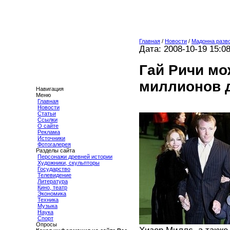
Главная
/
Новости
/
Мадонна разв
Дата: 2008-10-19 15:0
Гай Ричи мо
миллионов 
Навигация
Меню
Главная
Новости
Статьи
Ссылки
О сайте
Реклама
Источники
Фотогалерея
Разделы сайта
Персонажи древней истории
Художники, скульпторы
Государство
Телевидение
Литература
Кино, театр
Экономика
Техника
Музыка
Наука
Спорт
Опросы