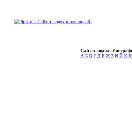
Сайт о людях - биографи
А
Б
В
Г
Д
Е
Ж
З
И
Й
К
Л