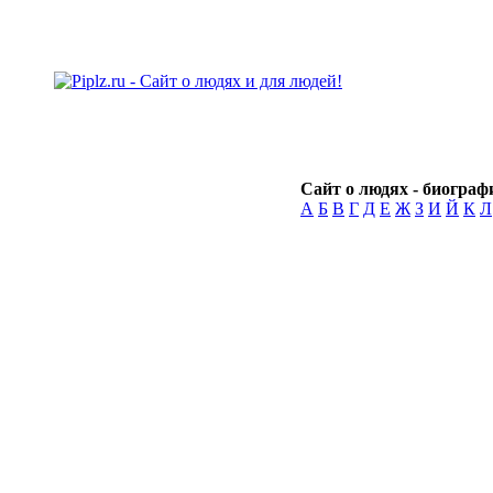
Сайт о людях - биографи
А
Б
В
Г
Д
Е
Ж
З
И
Й
К
Л