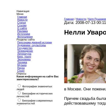
Навигация
Меню
Главная
Главная
/
Новости
/
Катя Пушкаре
Новости
Дата: 2008-07-13 00:11
Статьи
Ссылки
О сайте
Нелли Уваро
Реклама
Источники
Фотогалерея
Разделы сайта
Персонажи древней истории
Художники, скульпторы
Государство
Телевидение
Литература
Кино, театр
Экономика
Техника
Музыка
Наука
Спорт
Опросы
Какая информация на сайте Вас
заинтересовала?
Фотографии знаменитых
в Москве. Они пожени
людей
Биографии исторических
личностей
Причем свадьба была 
Биографии современных
действовавшему тогда
знаменитостей