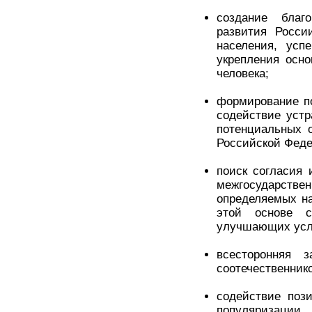
создание благ
развития Росси
населения, усп
укрепления осно
человека;
формирование по
содействие уст
потенциальных 
Российской Феде
поиск согласия
межгосударств
определяемых на
этой основе с
улучшающих усло
всесторонняя 
соотечественник
содействие поз
популяризации