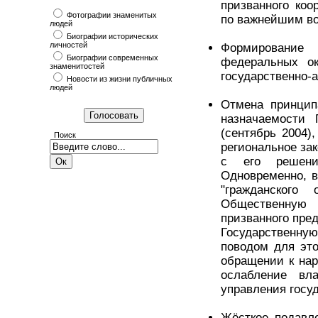
призванного коо
Фотографии знаменитых
по важнейшим во
людей
Биографии исторических
личностей
Формирование
Биографии современных
федеральных ок
знаменитостей
государственно-
Новости из жизни публичных
людей
Отмена принцип
назначаемости 
(сентябрь 2004)
Поиск
региональное за
с его решени
Одновременно, в
"гражданского
Общественную п
призванного пре
Государственную
поводом для это
обращении к нар
ослабление вл
управления госу
Жёсткое подавл