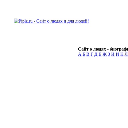
Сайт о людях - биографи
А
Б
В
Г
Д
Е
Ж
З
И
Й
К
Л