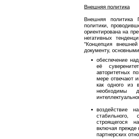
Внешняя политика
Внешняя политика 
политики, проводивш
ориентирована на пр
негативных тенденц
"Концепция внешней
документу, основным
обеспечение над
её суверените
авторитетных п
мере отвечают и
как одного из 
необходимы д
интеллектуальног
воздействие н
стабильного, 
строящегося н
включая прежде 
партнерских отн