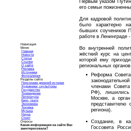
Первым указом Путин
его семьи пожизненны
Для кадровой полити
было характерно на
бывших соучеников Пу
работе в Ленинграде 
Навигация
Во внутренней поли
Меню
Главная
жёсткий курс на цен
Новости
Статьи
которой ему приходи
Ссылки
региональных органов
О сайте
Реклама
Источники
Реформа Совета
Фотогалерея
Разделы сайта
законодательно
Персонажи древней истории
членами Совета
Художники, скульпторы
Государство
РФ), лишились
Телевидение
Литература
Москве, а орга
Кино, театр
представителю о
Экономика
Техника
региона).
Музыка
Наука
Спорт
Создание, в ка
Опросы
Какая информация на сайте Вас
Госсовета Росс
заинтересовала?