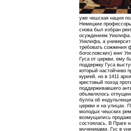
уже чешская нация по
Немецкие профессоры 
снова был избран рек
осуждением Уиклифа.
Уиклифа, а университе
требовать сожжения ф
богословских) книг У
Гуса от церкви, ему б
поддержку Гуса высту
который настойчиво п
курией, но в 1411 арх
крестовый поход прот
поддерживавшего анти
объявлялось отпущени
булла об индульгенци
церкви и на улицах. П
молодых чешских реме
возмущались продажей
состоялась. В Праге 
мучениками. Гус в ун