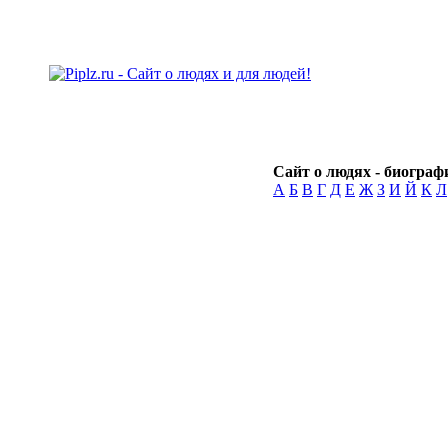
Сайт о людях - биографи
А
Б
В
Г
Д
Е
Ж
З
И
Й
К
Л