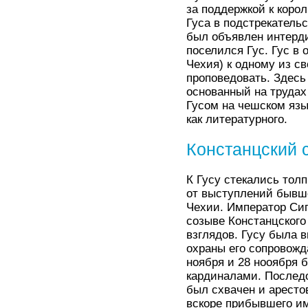
за поддержкой к коро
Гуса в подстрекательс
был объявлен интерди
поселился Гус. Гус в
Чехия) к одному из св
проповедовать. Здесь
основанный на трудах
Гусом на чешском язы
как литературного.
Констанцский 
К Гусу стекались толп
от выступлений бывше
Чехии. Император Сиг
созыве Констанцского
взглядов. Гусу была 
охраны его сопровожд
ноября и 28 нооября 
кардиналами. Последо
был схвачен и аресто
вскоре прибывшего им