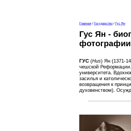
Главная
/
Государство
/
Гус Ян
Гус Ян - би
фотографии
ГУС
(
Hus
) Ян (1371-1
чешской Реформации. 
университета. Вдохно
засилья и католическ
возвращения к принци
духовенством). Осужд