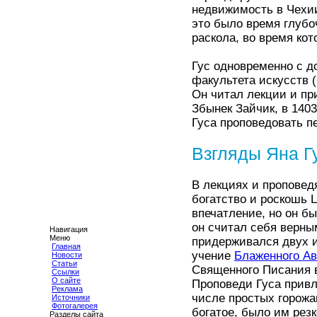
недвижимость в Чехии
это было время глубо
раскола, во время кот
Гус одновременно с д
факультета искусств (
Он читал лекции и пр
Збынек Зайчик, в 140
Гуса проповедовать п
Взгляды Яна Г
В лекциях и проповед
богатство и роскошь 
впечатление, но он б
он считал себя верны
Навигация
Меню
придерживался двух и
Главная
учение
Блаженного Ав
Новости
Статьи
Священного Писания 
Ссылки
О сайте
Проповеди Гуса привл
Реклама
числе простых горожа
Источники
Фотогалерея
богатое, было им рез
Разделы сайта