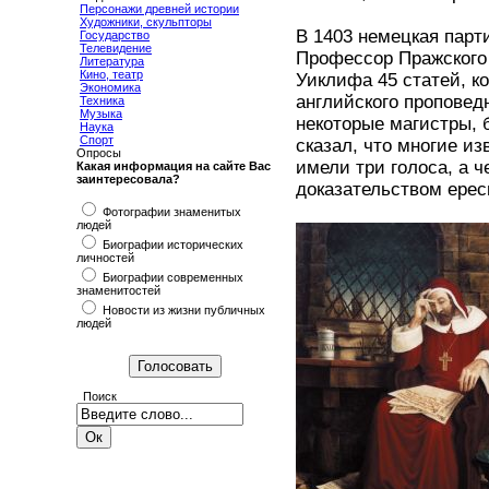
Персонажи древней истории
Художники, скульпторы
В 1403 немецкая парт
Государство
Телевидение
Профессор Пражского
Литература
Кино, театр
Уиклифа 45 статей, к
Экономика
английского проповедн
Техника
Музыка
некоторые магистры, 
Наука
Спорт
сказал, что многие и
Опросы
имели три голоса, а 
Какая информация на сайте Вас
заинтересовала?
доказательством ерес
Фотографии знаменитых
людей
Биографии исторических
личностей
Биографии современных
знаменитостей
Новости из жизни публичных
людей
Поиск