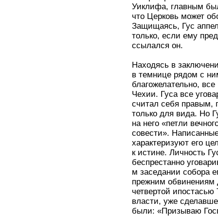
Уиклифа, главным был
что Церковь может об
Защищаясь, Гус аппе
только, если ему пред
ссылался он.
Находясь в заключени
в темнице рядом с ни
благожелательно, все
Чехии. Гуса все угова
считал себя правым, 
только для вида. Но 
на него «петли вечног
совести». Написанные
характеризуют его це
к истине. Личность Гу
беспрестанно уговари
м заседании собора е
прежним обвинениям д
четвертой ипостасью 
власти, уже сделавше
были: «Призываю Госп