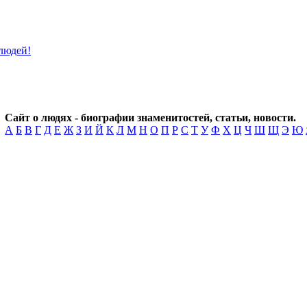
Сайт о людях - биографии знаменитостей, статьи, новости.
А
Б
В
Г
Д
Е
Ж
З
И
Й
К
Л
М
Н
О
П
Р
С
Т
У
Ф
Х
Ц
Ч
Ш
Щ
Э
Ю