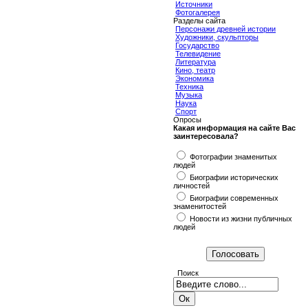
Источники
Фотогалерея
Разделы сайта
Персонажи древней истории
Художники, скульпторы
Государство
Телевидение
Литература
Кино, театр
Экономика
Техника
Музыка
Наука
Спорт
Опросы
Какая информация на сайте Вас
заинтересовала?
Фотографии знаменитых
людей
Биографии исторических
личностей
Биографии современных
знаменитостей
Новости из жизни публичных
людей
Поиск