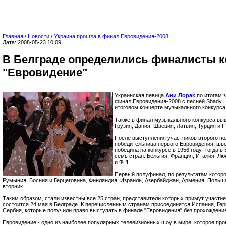
Главная
/
Новости
/
Украина прошла в финал Евровидения-2008
Дата: 2008-05-23 10:09
В Белграде определились финалисты к
"Евровидение"
Украинская певица
Ани Лорак
по итогам 
финал Евровидения-2008 с песней Shady L
итоговом концерте музыкального конкурса 
Также в финал музыкального конкурса вы
Грузия, Дания, Швеция, Латвия, Турция и 
После выступления участников второго п
победительница первого Евровидения, шв
победила на конкурсе в 1956 году. Тогда 
семь стран: Бельгия, Франция, Италия, Л
и ФРГ.
Первый полуфинал, по результатам котор
Румыния, Босния и Герцеговина, Финляндия, Израиль, Азербайджан, Армения, Польша
вторник.
Таким образом, стали известны все 25 стран, представители которых примут участие
состоится 24 мая в Белграде. К перечисленным странам присоединятся Испания, Гер
Сербия, которые получили право выступать в финале "Евровидения" без прохождени
Евровидение - одно из наиболее популярных телевизионных шоу в мире, которое про