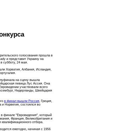
онкурса
зрительского голосования прошла в
ady и представит Украину на
в субботу, 24 мая.
шли Хорватия, Албания, Исландия,
Португалия.
олуфинала на сцену вышла
ейцарская певица Лус Ассия. Она
в Евровидении участвовали всего
юксембург, Нидерланды, Швейцария
ого
в финал вышли Россия
, Греция,
 и Норвегия, состоялся во
 в финале "Евровидения", который
мания, Франция, Великобритания и
я квалификационного отбора.
водится ежегодно, начиная с 1956