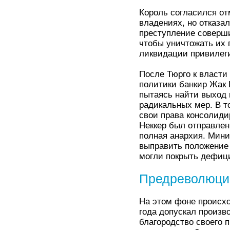
Король согласился о
владениях, но отказал
преступление соверш
чтобы уничтожать их п
ликвидации привилег
После Тюрго к власти
политики банкир Жак Н
пытаясь найти выход
радикальных мер. В т
свои права консолиди
Неккер был отправлен
полная анархия. Мини
выправить положение 
могли покрыть дефици
Предреволюцио
На этом фоне происхо
года допускал произво
благородство своего 