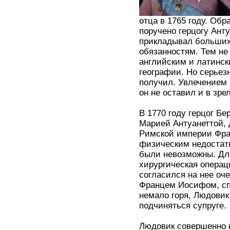
отца в 1765 году. Об
поручено герцогу Анту
прикладывал больших 
обязанностям. Тем не
английским и латинск
географии. Но серьез
получил. Увлечением 
он не оставил и в зре
В 1770 году герцог Б
Марией Антуанеттой,
Римской империи Фран
физическим недостатк
были невозможны. Для
хирургическая операц
согласился на нее оч
Францем Иосифом, сп
немало горя, Людовик
подчиняться супруге.
Людовик совершенно н