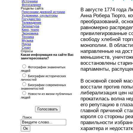
Источники
Фотогалерея
Разделы сайта
В августе 1774 года 
Персонажи древней истории
Анна Робера Тюрго, 
Художники, скульпторы
Государство
преобразований, осно
Телевидение
Литература
равномерно распредел
Кино, театр
привилегированные со
Экономика
Техника
свободу хлебной торг
Музыка
Наука
монополии. В област
Спорт
направленные на дост
Опросы
Какая информация на сайте Вас
меньшинств, уничтожен
заинтересовала?
восстановлены старин
Фотографии знаменитых
парламенты, распущен
людей
Биографии исторических
личностей
В основной своей мас
Биографии современных
восстали против попы
знаменитостей
либерализация цен на
Новости из жизни публичных
людей
прокатилась волна не
его репутацию в глаза
главной причиной ста
короля со стороны ре
Поиск
правильности избранн
характера и недостат