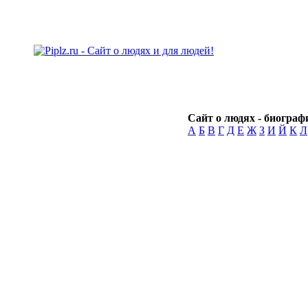
Сайт о людях - биографи
А
Б
В
Г
Д
Е
Ж
З
И
Й
К
Л