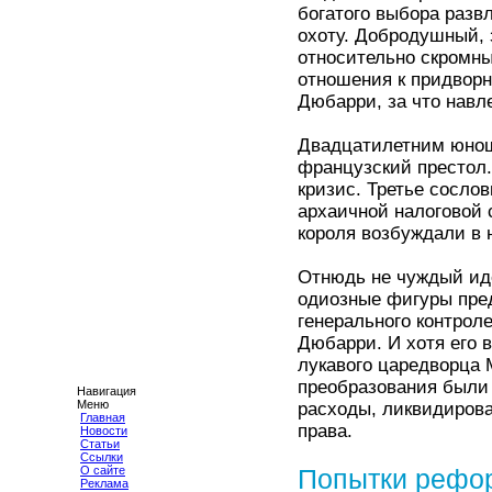
богатого выбора разв
охоту. Добродушный, 
относительно скромны
отношения к придворн
Дюбарри, за что навл
Двадцатилетним юноше
французский престол
кризис. Третье сосло
архаичной налоговой 
короля возбуждали в
Отнюдь не чуждый иде
одиозные фигуры пред
генерального контрол
Дюбарри. И хотя его в
лукавого царедворца 
преобразования были 
Навигация
Меню
расходы, ликвидиров
Главная
права.
Новости
Статьи
Ссылки
О сайте
Попытки рефор
Реклама