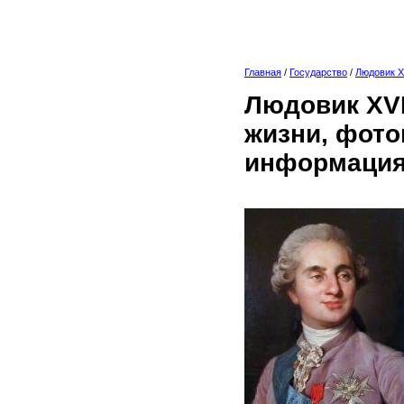
Главная
/
Государство
/
Людовик X
Людовик XVI
жизни, фото
информация