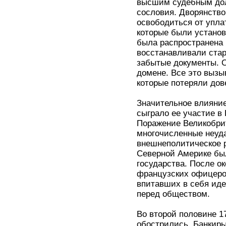
высшим судебным дол
сословия. Дворянство
освободиться от уплат
которые были установ
была распространена 
восстанавливали стар
забытые документы. 
домене. Все это вызы
которые потеряли дов
Значительное влияни
сыграло ее участие в
Поражение Великобрит
многочисленные неуд
внешнеполитическое 
Северной Америке бы
государства. После о
французских офицеро
впитавших в себя иде
перед обществом.
Во второй половине 
обострились. Банкиры