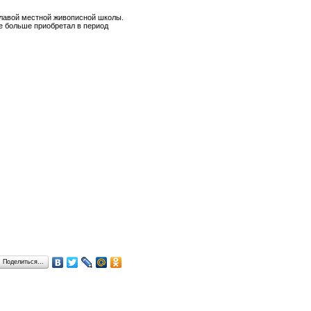
 главой местной живописной школы.
е больше приобретал в период
Поделиться…