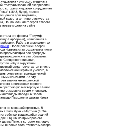
я художника - римского мецената
ой, театрализованной экспрессией.
и, с которым художник сотрудничал
ема" (1643, Лувр), полное
свещенной аристократией,
ной красоты античного искусства
им, Национальная галерея старого
ть новые можно на сайте
е стала его фреска "Триумф
лаццо Барберини), написанная в
Барберини. Работа в апартаментах
ернини
. После росписи Галереи
 да Кортона стал создателем иного
вно прорывающим все преграды,
врывающимися в зал облаками,
в, Священного писания,
вут по небу в окружении
гиозный сюжет сочетается в них с
атолической церкви и ученого, а
едены элементы геральдической
енными крыльями. За эту
тоен звания князя римской
его его в положении первого
ую престижную мастерскую в Риме
енного замысла своим ученикам.
си анфилады парадных залов
Палаццо Памфили и церкви Кьеза
лся с не меньшей яркостью. В
ях Санти Лука и Мартина (1634-
явил себя как выдающийся зодчий
едие. Одним из примеров его
 делла Паче, в котором наглядно
е мышление талантливого мастера