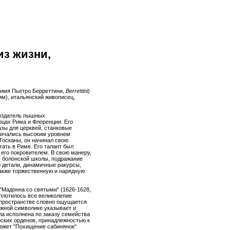
из жизни,
. имя Пьетро Берреттини,
Berrettini
)
Рим), итальянский живописец,
создатель пышных
цах Рима и Флоренции. Его
зы для церквей, станковые
личались высоким уровнем
Тосканы, он начинал свою
тать в Риме. Его талант был
 его покровителем. В свою манеру,
 болонской школы, подражание
 детали, динамичные ракурсы,
также торжественную и нарядную
"Мадонна со святыми" (1626-1628,
оплотилось все великолепие
 пространстве словно ощущается
ожной символике указывает и
ла исполнена по заказу семейства
ских орденов, принадлежностью к
сюжет "Похищение сабинянок"