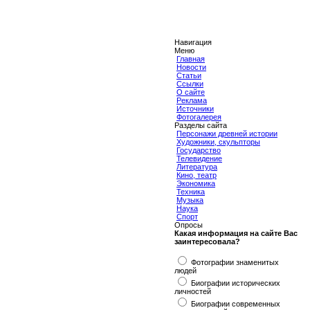
Навигация
Меню
Главная
Новости
Статьи
Ссылки
О сайте
Реклама
Источники
Фотогалерея
Разделы сайта
Персонажи древней истории
Художники, скульпторы
Государство
Телевидение
Литература
Кино, театр
Экономика
Техника
Музыка
Наука
Спорт
Опросы
Какая информация на сайте Вас
заинтересовала?
Фотографии знаменитых
людей
Биографии исторических
личностей
Биографии современных