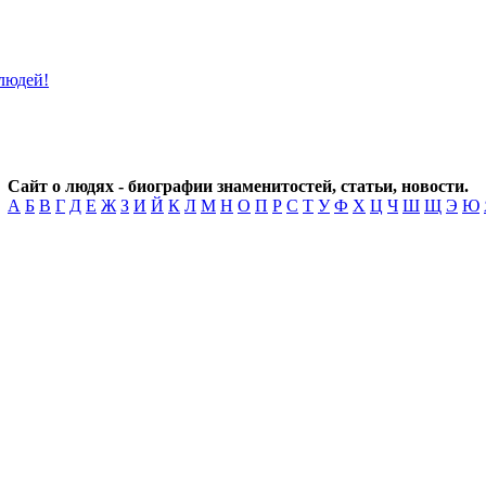
Сайт о людях - биографии знаменитостей, статьи, новости.
А
Б
В
Г
Д
Е
Ж
З
И
Й
К
Л
М
Н
О
П
Р
С
Т
У
Ф
Х
Ц
Ч
Ш
Щ
Э
Ю