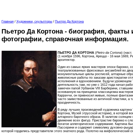
Главная
/
Художники, скульпторы
/
Пьетро Да Кортона
Пьетро Да Кортона - биография, факты 
фотографии, справочная информация.
ПЬЕТРО ДА КОРТОНА
(
Pietro da Cortona
) (наст
(1 ноября 1596, Кортона, Ареццо - 16 мая 1669, 
архитектор.
Один из самых ярких мастеров эпохи барокко, 
театрализованных фресковых ансамблей во двор
монументальные циклы росписей, алтарные обра
живописные работы по заказам аристократии от
исполнения и вдохновением. Будучи уроженцем 
деятельность там, но уже с 1612 года начал рабо
замечен папой Урбаном VIII Барберини, ставшим
основанную на принципах классицизма мастеров
Карраччи, он привносил живые, полные фантазии
часто заимствованные из античной пластики, а 
праздничность.
В ряду лучших произведений художника картина 
Кортона, Музей этрусской истории), в которой в
алтарного барочного образа. В залитом солнцем
движение всех фигур. Пристрастие барокко к сл
богатое аллегорическое содержание. Картина бы
Пассерини и содержит символику духовно-рыцар
которой гордились представители этого знатного рода. Полотно на мифологический 