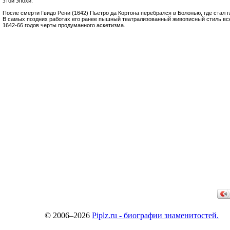
этой эпохи.
После смерти Гвидо Рени (1642) Пьетро да Кортона перебрался в Болонью, где стал
В самых поздних работах его ранее пышный театрализованный живописный стиль вс
1642-66 годов черты продуманного аскетизма.
© 2006–2026
Piplz.ru - биографии знаменитостей.