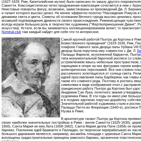
(1627-1629. Рим, Капитолийские музеи) было написано по заказу другого покровител
Саккетти. Классицистически четко продуманная композиция сочетается в нем с бурн
Неистовые повороты фигур, возможно, заимствованы из произведений Дж. Л. Бернин
и талант которого высоко ценил. Не менее эффектно полотно "Нахождение Ромула и Р
динамики света и цвета. Сюжеты об основании Вечного города высоко ценились про
искавшей подтверждения древности своего происхождения. Реминисценции чувствен
всегда играли большую роль в творчестве художника ("Жертвоприношение Диане", Р
искусства). Кстати, если вы занимаетесь коллекционированием монет, то присмотре
Nominal.club
там каждый найдет для себя что-то интересное.
Самой крупной работой Пьетро да Кортона в Рим
Божественного провидения" (1633-1639, Рим, Па
плафоне Главного зала дворца папы Урбана VIII 
дворца была поручена ему совместно с Дж. Л.
Б
Палаццо Фарнезе, исполненной Карраччи, Пьетро
типа монументальной барочной росписи со сло
устремлением ввысь небесным пространством, 
парящими в опоре на них фигурами героев мифо
аллегорических персонажей. Все они словно плы
рассеянного золотящегося от солнца света. Рели
идеей прославления папы Барберини, как главы к
также его славного рода. Поэтому в роспись вв
символики в виде изображения пчел с расправл
грандиозную работу Пьетро да Кортона был удос
Академии Сан Лука, почетного звания утвердивш
художника Рима. В эти годы он имел уже больш
и в поздних картинах поручал доработку собств
Значительной работой художника стали и роспи
Палаццо Питти во Флоренции (1640-е), росписи 
Нуова в Риме.
В архитектуре талант Пьетро да Кортона прояви
своих наиболее значительных постройках в Риме - вилле Саккетти (1625-1630), церкв
1650), Санта Мария ин виа Лата (1658-1662), Санта Мария делла Паче (1656) он про
барокко. Поклонник идей Браманте и Палладио, он творчески перерабатывал их насл
большого дарования является, например, ансамбль площади с церковью Санта Мария
воплощены градостроительные принципы римского барокко, органичное пластическо