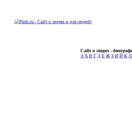
Сайт о людях - биографи
А
Б
В
Г
Д
Е
Ж
З
И
Й
К
Л