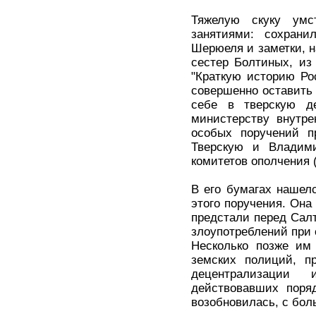
Тяжелую скуку умс
занятиями: сохрани
Шерюеля и заметки, н
сестер Болтиных, из 
"Краткую историю Рос
совершенно оставить 
себе в тверскую д
министерству внутре
особых поручений п
Тверскую и Владими
комитетов ополчения (
В его бумагах нашел
этого поручения. Она
предстали перед Салт
злоупотреблений при
Несколько позже им 
земских полиций, п
децентрализации
действовавших поря
возобновилась, с бол