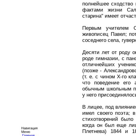
полнейшее сходство 
фактами жизни Салт
старина" имеет отчас
Первым учителем С
живописец Павел; по
соседнего села, гувер
Десяти лет от роду о
роде гимназии, с пан
отличнейших ученико
(позже - Александров
(т. е. с чином X-го 
что поведение его 
обычным школьным про
у него присоединялос
В лицее, под влияние
имел своего поэта; в
стихотворений было 
когда он был еще лиц
Навигация
Плетнева) 1844 и 1
Меню
Главная