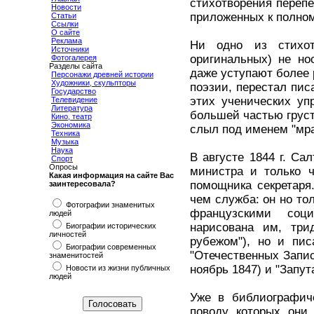
стихотворения перепе
Новости
приложенных к полном
Статьи
Ссылки
О сайте
Реклама
Ни одно из стихот
Источники
оригинальных) не но
Фотогалерея
Разделы сайта
даже уступают более 
Персонажи древней истории
Художники, скульпторы
поэзии, перестал пис
Государство
этих ученических упр
Телевидение
Литература
большей частью груст
Кино, театр
Экономика
слыл под именем "мра
Техника
Музыка
Наука
В августе 1844 г. Са
Спорт
Опросы
министра и только ч
Какая информация на сайте Вас
помощника секретаря
заинтересовала?
чем служба: он но то
Фотографии знаменитых
французскими соци
людей
нарисована им, трид
Биографии исторических
личностей
рубежом"), но и пис
Биографии современных
"Отечественных Записк
знаменитостей
ноябрь 1847) и "Запут
Новости из жизни публичных
людей
Уже в библиографиче
поводу которых они 