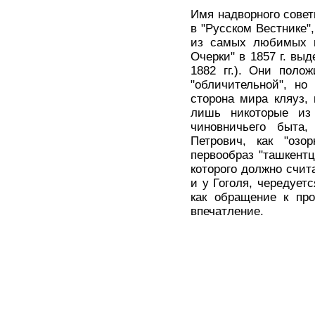
Имя надворного сове
в "Русском Вестнике",
из самых любимых и
Очерки" в 1857 г. вы
1882 гг.). Они поло
"обличительной", но
сторона мира кляуз, 
лишь никоторые из 
чиновничьего быта
Петрович, как "озор
первообраз "ташкентц
которого должно счит
и у Гоголя, чередует
как обращение к про
впечатление.