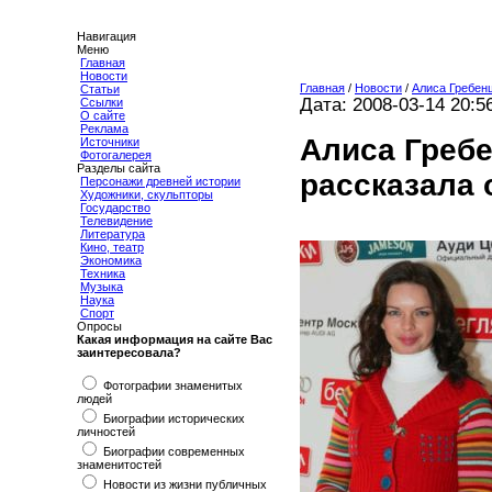
Навигация
Меню
Главная
Новости
Главная
/
Новости
/
Алиса Гребен
Статьи
Дата: 2008-03-14 20:5
Ссылки
О сайте
Реклама
Алиса Греб
Источники
Фотогалерея
Разделы сайта
рассказала 
Персонажи древней истории
Художники, скульпторы
Государство
Телевидение
Литература
Кино, театр
Экономика
Техника
Музыка
Наука
Спорт
Опросы
Какая информация на сайте Вас
заинтересовала?
Фотографии знаменитых
людей
Биографии исторических
личностей
Биографии современных
знаменитостей
Новости из жизни публичных