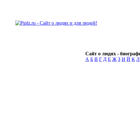
Сайт о людях - биографи
А
Б
В
Г
Д
Е
Ж
З
И
Й
К
Л