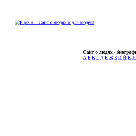
Сайт о людях - биографи
А
Б
В
Г
Д
Е
Ж
З
И
Й
К
Л