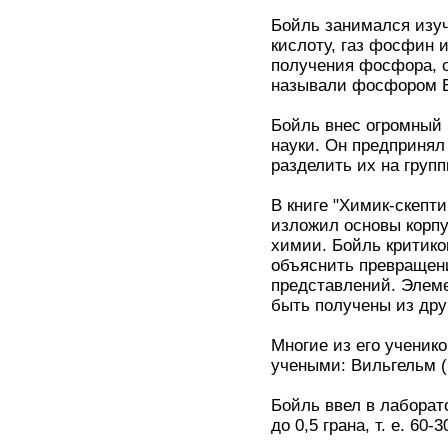
Бойль занимался изу
кислоту, газ фосфин 
получения фосфора, о
называли фосфором 
Бойль внес огромный 
науки. Он предпринял
разделить их на групп
В книге "Химик-скепти
изложил основы корпу
химии. Бойль критико
объяснить превращен
представлений. Элеме
быть получены из дру
Многие из его ученик
учеными: Вильгельм (
Бойль ввел в лаборат
до 0,5 грана, т. е. 60