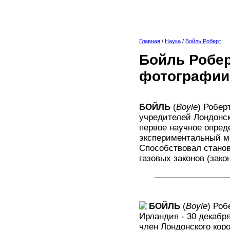
Главная
/
Наука
/
Бойль Роберт
Бойль Робер
фотографии
БОЙЛЬ
(
Boyle
) Робер
учредителей Лондонск
первое научное опред
экспериментальный ме
Способствовал станов
газовых законов (зако
БОЙЛЬ
(
Boyle
) Роб
Ирландия - 30 декабр
член Лондонского кор