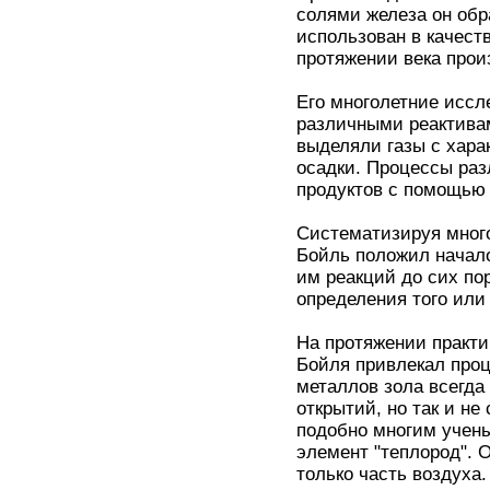
солями железа он обр
использован в качест
протяжении века прои
Его многолетние иссл
различными реактивам
выделяли газы с хара
осадки. Процессы ра
продуктов с помощью 
Систематизируя мног
Бойль положил начал
им реакций до сих по
определения того или
На протяжении практи
Бойля привлекал проц
металлов зола всегда
открытий, но так и не
подобно многим учены
элемент "теплород". 
только часть воздуха.