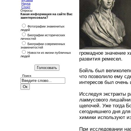
Музыка
Наука
Спорт
Опросы
Какая информация на сайте Вас
заинтересовала?
Фотографии знаменитых
людей
Биографии исторических
личностей
Биографии современных
знаменитостей
громадное значение х
Новости из жизни публичных
людей
развития ремесел.
Бойль был великолеп
что позволило ему сд
Поиск
интересов был очень 
Исследуя экстракты р
лакмусового лишайник
щелочей. Уже тогда Б
сегодняшнего дня для
химики используют и
При исследовании нас