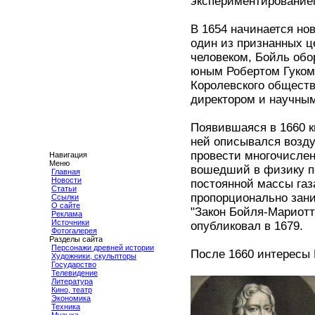
экспериментированием
В 1654 начинается но
один из признанных ц
человеком, Бойль обо
юным Робертом Гуком
Королевского обществ
директором и научным
Появившаяся в 1660 кн
ней описывался возд
провести многочислен
Навигация
Меню
вошедший в физику по
Главная
Новости
постоянной массы газ
Статьи
пропорционально зани
Ссылки
О сайте
"Закон Бойля-Мариотт
Реклама
Источники
опубликовал в 1679.
Фотогалерея
Разделы сайта
Персонажи древней истории
После 1660 интересы
Художники, скульпторы
Государство
Телевидение
Литература
Кино, театр
Экономика
Техника