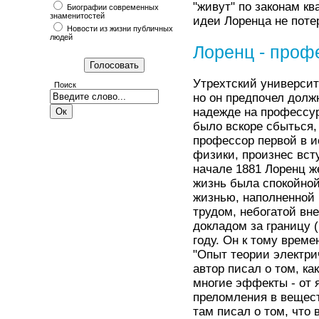
"живут" по законам кв
Биографии современных
знаменитостей
идеи Лоренца не поте
Новости из жизни публичных
людей
Лоренц - проф
Утрехтский универси
Поиск
но он предпочел долж
надежде на профессу
было вскоре сбыться,
профессор первой в и
физики, произнес вст
начале 1881 Лоренц ж
жизнь была спокойной
жизнью, наполненной
трудом, небогатой вн
докладом за границу 
году. Он к тому врем
"Опыт теории электри
автор писал о том, ка
многие эффекты - от 
преломления в вещест
там писал о том, что