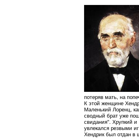
потеряв мать, на попе
К этой женщине Хендр
Маленький Лоренц, как
сводный брат уже пош
свидания". Хрупкий и
увлекался резвыми иг
Хендрик был отдан в 