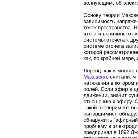
волнующим, об элект
Основу теории Максв
зависимость напряжен
точек пространства. 
что эти величины отн
системы отсчета к др
системе отсчета запи
которой рассматривае
как, по крайней мере,
Лоренц, как и многие 
Максвелл
, считали, ч
натяжения в котором 
полей. Если эфир в ц
движении, значит сущ
отношению к эфиру. О
Такой эксперимент бы
пытавшимися обнаруж
обнаружить "эфирный 
проблему в электрод
предпринял в 1892 Дж