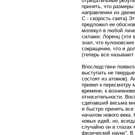
отрицательные резуль
принять, что размеры
направлении их движени
C - скорость света).
предложил ее обоснов
молекул в любой лин
силами; Лоренц (эти 
знал, что кулоновски
сокращение, что и д
(теперь все называют
Впоследствии появила
выступать не твердые
состоят из атомов). 
привел к пересмотру 
времени, к возникнове
относительности. Вос
сделавший весьма мно
и быстро принять все
началом нового века.
новых идей, но, всег
случайно он в глазах
физической науки". В