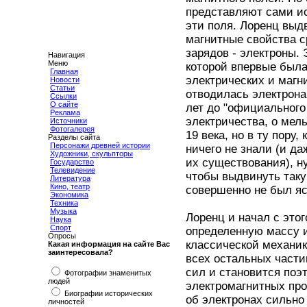
представляют сами ист
эти поля. Лоренц выд
магнитные свойства 
зарядов - электроны.
Навигация
Меню
которой впервые была
Главная
электрических и магн
Новости
Статьи
отводилась электронам
Ссылки
О сайте
лет до "официального
Реклама
электричества, о мел
Источники
Фотогалерея
19 века, но в ту пору
Разделы сайта
Персонажи древней истории
ничего не знали (и д
Художники, скульпторы
их существования), н
Государство
Телевидение
чтобы выдвинуть таку
Литература
Кино, театр
совершенно не был яс
Экономика
Техника
Музыка
Лоренц и начал с этог
Наука
Спорт
определенную массу 
Опросы
классической механик
Какая информация на сайте Вас
заинтересовала?
всех остальных части
сил и становится поэ
Фотографии знаменитых
людей
электромагнитных пр
Биографии исторических
об электронах сильно
личностей