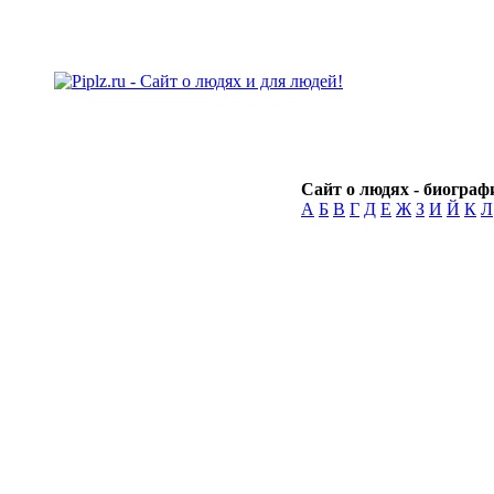
Сайт о людях - биографи
А
Б
В
Г
Д
Е
Ж
З
И
Й
К
Л