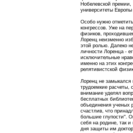
Нобелевской премии, 
университеты Европы
Особо нужно отметить
конгрессов. Уже на п
физиков, проходившем
Лоренц неизменно изб
этой ролью. Далеко н
личности Лоренца - е
исключительные нравс
именно на этих конгр
релятивистской физик
Лоренц не замыкался 
трудоемкие расчеты, 
внимание уделял вопр
бесплатных библиотек
объединения ученых р
счастлив, что принад
большие глупости". О
себя на родине, так и
дня защиты им доктор