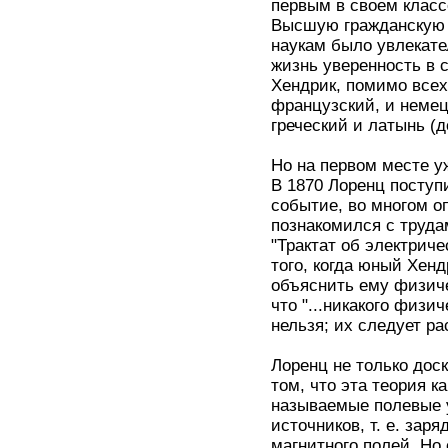
первым в своем класс
Высшую гражданскую 
наукам было увлекат
жизнь уверенность в 
Хендрик, помимо всех
французский, и немец
греческий и латынь (д
Но на первом месте уж
В 1870 Лоренц поступ
событие, во многом о
познакомился с труда
"Трактат об электрич
того, когда юный Хенд
объяснить ему физиче
что "...никакого физи
нельзя; их следует р
Лоренц не только дос
том, что эта теория к
называемые полевые 
источников, т. е. зар
магнитного полей. Но 