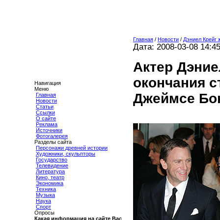
Главная
/
Новости
/
Дэниел Крейг 
Дата: 2008-03-08 14:4
Актер Дэние
окончания с
Навигация
Меню
Джеймсе Бо
Главная
Новости
Статьи
Ссылки
О сайте
Реклама
Источники
Фотогалерея
Разделы сайта
Персонажи древней истории
Художники, скульпторы
Государство
Телевидение
Литература
Кино, театр
Экономика
Техника
Музыка
Наука
Спорт
Опросы
Какая информация на сайте Вас