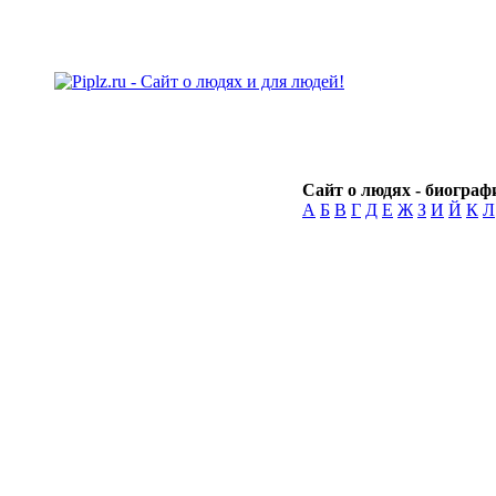
Сайт о людях - биографи
А
Б
В
Г
Д
Е
Ж
З
И
Й
К
Л