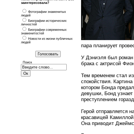
заинтересовала?
Фотографии знаменитых
людей
Биографии исторических
личностей
Биографии современных
знаменитостей
Новости из жизни публичных
людей
пара планирует пров
У Дэниэля был роман 
Поиск
брака с актрисой Фион
Тем временем стал и
спокойствия. Картина
котором Бонда предал
девушки, Бонд узнает 
преступлением горазд
Герой отправляется н
красавицей Камиллой,
Она приводит Джеймс