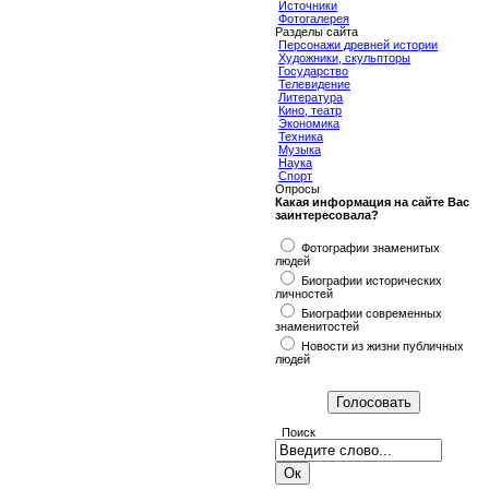
Источники
Фотогалерея
Разделы сайта
Персонажи древней истории
Художники, скульпторы
Государство
Телевидение
Литература
Кино, театр
Экономика
Техника
Музыка
Наука
Спорт
Опросы
Какая информация на сайте Вас
заинтересовала?
Фотографии знаменитых
людей
Биографии исторических
личностей
Биографии современных
знаменитостей
Новости из жизни публичных
людей
Поиск