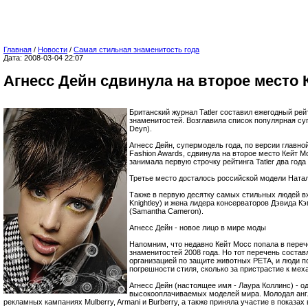
Главная
/
Новости
/
Самая стильная знаменитость года
Дата: 2008-03-04 22:07
Агнесс Дейн сдвинула на второе место 
Британский журнал Tatler составил ежегодный ре
знаменитостей. Возглавила список популярная су
Deyn).
Агнесс Дейн, супермодель года, по версии главной
Fashion Awards, сдвинула на второе место Кейт Мо
занимала первую строчку рейтинга Tatler два года
Третье место досталось российской модели Ната
Также в первую десятку самых стильных людей вх
Knightley) и жена лидера консерваторов Дэвида 
(Samantha Cameron).
Агнесс Дейн - новое лицо в мире моды
Напомним, что недавно Кейт Мосс попала в пере
знаменитостей 2008 года. Но тот перечень соста
организацией по защите животных PETA, и люди по
погрешности стиля, сколько за пристрастие к мех
Агнесс Дейн (настоящее имя - Лаура Коллинс) - 
высокооплачиваемых моделей мира. Молодая англ
рекламных кампаниях Mulberry, Armani и Burberry, а также приняла участие в показ