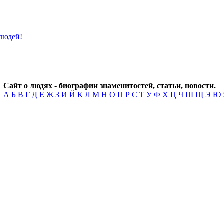
Сайт о людях - биографии знаменитостей, статьи, новости.
А
Б
В
Г
Д
Е
Ж
З
И
Й
К
Л
М
Н
О
П
Р
С
Т
У
Ф
Х
Ц
Ч
Ш
Щ
Э
Ю