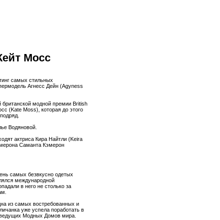
Кейт Мосс
йтинг самых стильных
пермодель Агнесс Дейн (Agyness
 британской модной премии British
сс (Kate Moss), которая до этого
 подряд.
лье Водяновой.
одят актриса Кира Найтли (Keira
Кэмерона Саманта Кэмерон
чень самых безвкусно одетых
влялся международной
падали в него не столько за
ам.
одна из самых востребованных и
ичанка уже успела поработать в
ах ведущих Модных Домов мира.