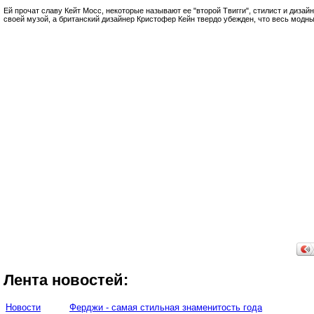
Ей прочат славу Кейт Мосс, некоторые называют ее "второй Твигги", стилист и дизай
своей музой, а британский дизайнер Кристофер Кейн твердо убежден, что весь модн
Лента новостей:
Новости
Ферджи - самая стильная знаменитость года