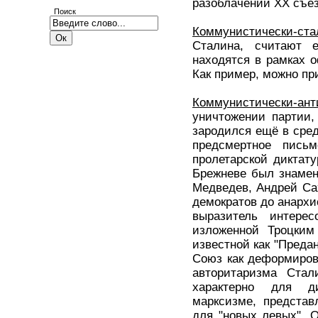
разоблачений ХХ съез
Поиск
Коммунистически-ста
Сталина, считают 
находятся в рамках о
Как пример, можно при
Коммунистически-ант
уничтожении партии,
зародился ещё в сред
предсмертное пись
пролетарской диктат
Брежневе был знамен
Медведев, Андрей Са
демократов до анархи
выразитель интере
изложенной Троцким
известной как "Преда
Союз как деформирова
авторитаризма Стал
характерно для ди
марксизме, представ
для "новых левых". 