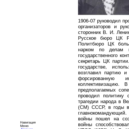
1906-07 руководил пр
организаторов и рук
сторонник В. И. Лени
Русское бюро ЦК Р
Политбюро ЦК больш
нарком по делам н
государственного кон
секретарь ЦК партии
государстве, испол
возглавил партию и
форсированную и
коллективизацию. 
предполагаемых сопер
проводил политику 
трагедии народа в В
(СМ) СССР, в годы в
главнокомандующий.
войны пошел на соз
Навигация
войны способствова
Меню