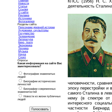
Главная
КПСС (1956) Н. С. Х
Новости
деятельность Сталина
Статьи
Ссылки
О сайте
Реклама
Источники
Фотогалерея
Разделы сайта
Персонажи древней истории
Художники, скульпторы
Государство
Телевидение
Литература
Кино, театр
Экономика
Техника
Музыка
Наука
Спорт
Опросы
Какая информация на сайте Вас
заинтересовала?
Фотографии знаменитых
людей
Биографии исторических
человечности, сравни
личностей
эпоху перестройки и в
Биографии современных
знаменитостей
самого Сталина в лев
Новости из жизни публичных
нему (в спектре от 
людей
интересного социаль
частности Бернар