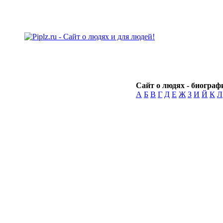
Сайт о людях - биографи
А
Б
В
Г
Д
Е
Ж
З
И
Й
К
Л