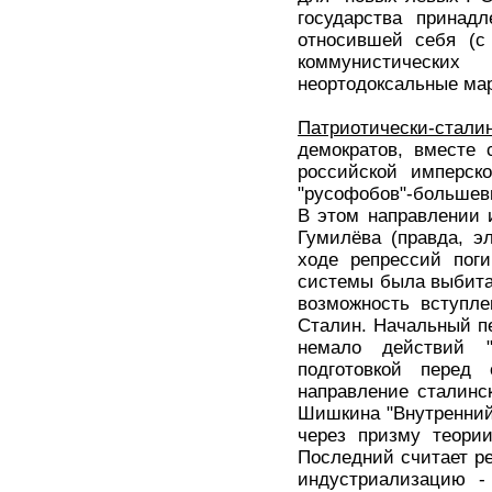
государства принадл
относившей себя (с
коммунистически
неортодоксальные ма
Патриотически-сталин
демократов, вместе 
российской имперско
"русофобов"-большев
В этом направлении 
Гумилёва (правда, э
ходе репрессий поги
системы была выбита
возможность вступле
Сталин. Начальный п
немало действий "
подготовкой перед
направление сталинс
Шишкина "Внутренний 
через призму теории
Последний считает р
индустриализацию -