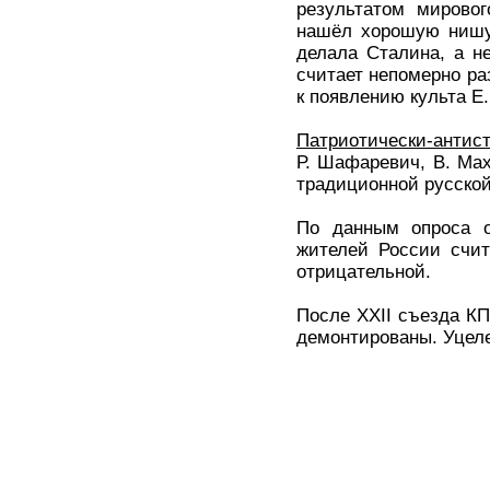
результатом мировог
нашёл хорошую нишу.
делала Сталина, а н
считает непомерно ра
к появлению культа Е
Патриотически-антист
Р. Шафаревич, В. Ма
традиционной русской
По данным опроса о
жителей России счит
отрицательной.
После ХXII съезда К
демонтированы. Уцелел