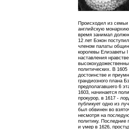
Происходил из семьи 
английскую монархию
время занимал должно
12 лет Бэкон поступи
членом палаты общин 
королевы Елизаветы I
наставления нравств
высокохудожественные
политических. В 1605
достоинстве и приумн
грандиозного плана Бэ
предполагавшего 6 эта
1603, начинается пол
прокурор, в 1617 - ло
публикует одно из лу
был обвинен во взято
несмотря на последу
политику. Последние
и умер в 1626, прост