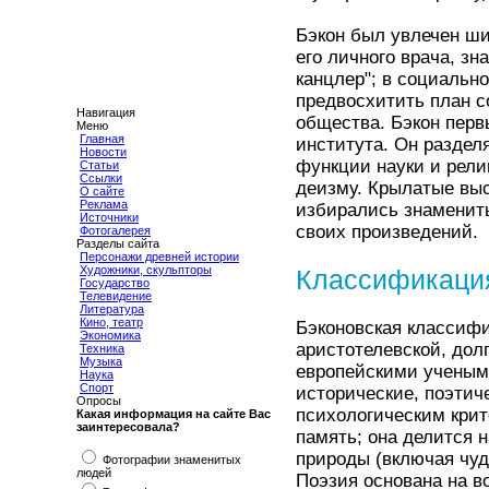
Бэкон был увлечен ши
его личного врача, зн
канцлер"; в социальн
предвосхитить план со
Навигация
общества. Бэкон перв
Меню
Главная
института. Он разде
Новости
функции науки и рели
Статьи
Ссылки
деизму. Крылатые выс
О сайте
Реклама
избирались знаменит
Источники
своих произведений.
Фотогалерея
Разделы сайта
Персонажи древней истории
Художники, скульпторы
Классификаци
Государство
Телевидение
Литература
Кино, театр
Бэконовская классифи
Экономика
аристотелевской, до
Техника
Музыка
европейскими ученым
Наука
Спорт
исторические, поэтич
Опросы
психологическим крит
Какая информация на сайте Вас
заинтересовала?
память; она делится
природы (включая чуд
Фотографии знаменитых
людей
Поэзия основана на в