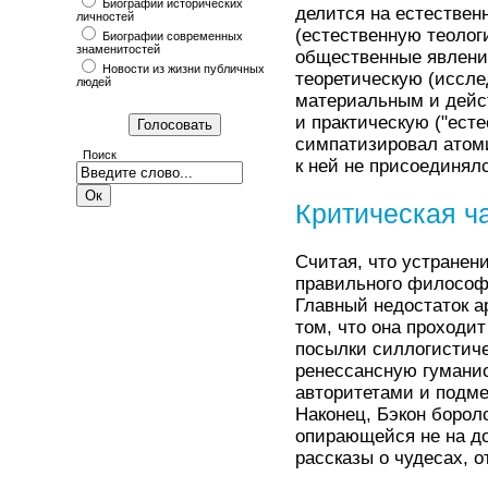
Биографии исторических
делится на естеств
личностей
(естественную теоло
Биографии современных
знаменитостей
общественные явлени
Новости из жизни публичных
теоретическую (иссле
людей
материальным и дей
и практическую ("ест
симпатизировал атоми
Поиск
к ней не присоединял
Критическая ч
Считая, что устранен
правильного философс
Главный недостаток а
том, что она проходи
посылки силлогистиче
ренессансную гумани
авторитетами и подм
Наконец, Бэкон борол
опирающейся не на до
рассказы о чудесах, о