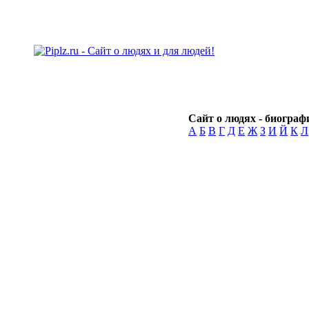
Сайт о людях - биографи
А
Б
В
Г
Д
Е
Ж
З
И
Й
К
Л