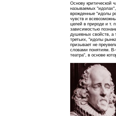
Основу критической ч
называемых "идолах",
врожденные "идолы ро
чувств и всевозможны
целей в природе и т. 
зависимостью познан
душевных свойств, а 
третьих, "идолы рынк
призывает не преувел
словами понятиям. В-
театра", в основе кот