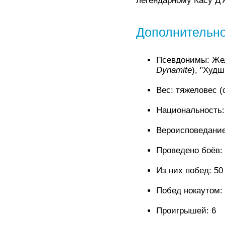
легендарному Касу Д'
Дополнительн
Псевдонимы: Же
Dynamite
), "Худш
Вес: тяжеловес (
Национальность:
Вероисповедание
Проведено боёв:
Из них побед: 50
Побед нокаутом:
Проигрышей: 6