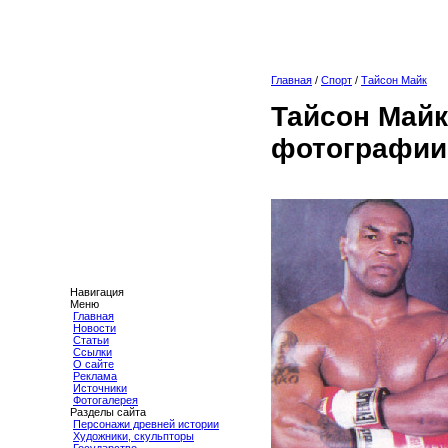
Главная
/
Спорт
/
Тайсон Майк
Тайсон Майк
фотографии
Навигация
Меню
Главная
Новости
Статьи
Ссылки
О сайте
Реклама
Источники
Фотогалерея
Разделы сайта
Персонажи древней истории
Художники, скульпторы