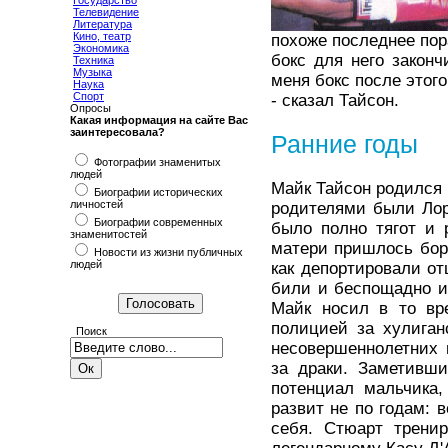
Государство
Телевидение
Литература
Кино, театр
похоже последнее пор
Экономика
бокс для него законч
Техника
Музыка
меня бокс после этог
Наука
Спорт
- сказал Тайсон.
Опросы
Какая информация на сайте Вас
заинтересовала?
Ранние годы
Фотографии знаменитых
людей
Майк Тайсон родился 
Биографии исторических
личностей
родителями были Лор
Биографии современных
было полно тягот и 
знаменитостей
матери пришлось боро
Новости из жизни публичных
людей
как депортировали от
били и беспощадно и
Майк носил в то вр
полицией за хулиган
Поиск
несовершеннолетних 
за драки. Заметивш
потенциал мальчика,
развит не по годам: 
себя. Стюарт тренир