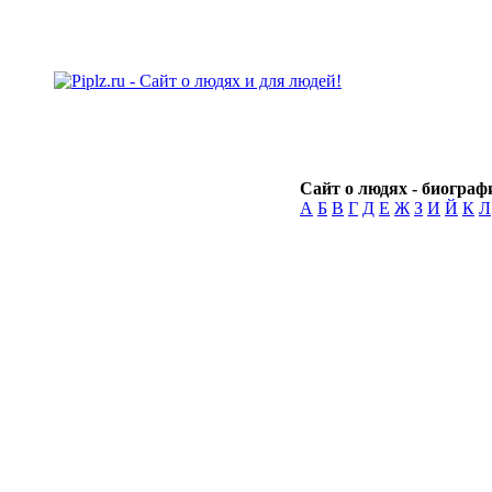
Сайт о людях - биографи
А
Б
В
Г
Д
Е
Ж
З
И
Й
К
Л