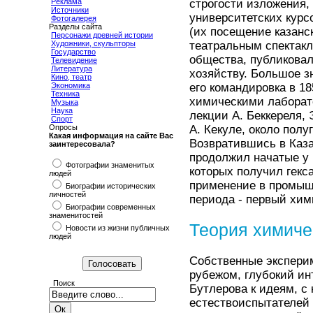
Реклама
строгости изложения,
Источники
университетских курс
Фотогалерея
Разделы сайта
(их посещение казанс
Персонажи древней истории
Художники, скульпторы
театральным спектакл
Государство
общества, публиковал
Телевидение
Литература
хозяйству. Большое 
Кино, театр
Экономика
его командировка в 1
Техника
химическими лаборат
Музыка
Наука
лекции А. Беккереля, 
Спорт
Опросы
А. Кекуле, около пол
Какая информация на сайте Вас
Возвратившись в Каз
заинтересовала?
продолжил начатые у
Фотографии знаменитых
которых получил гек
людей
применение в промышл
Биографии исторических
личностей
периода - первый хим
Биографии современных
знаменитостей
Теория химиче
Новости из жизни публичных
людей
Собственные эксперим
рубежом, глубокий ин
Поиск
Бутлерова к идеям, с
естествоиспытателей 