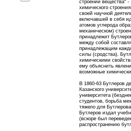
строении вещества" -
химического строения
своей научной деятел
включавшей в себя ид
атомов углерода обра
механическом) строен
принадлежит Бутлеров
между собой составл
принадлежащим каждо
силы (сродства). Бут
химическими свойства
ему объяснить явлени
возможные химически
В 1860-63 Бутлеров д
Казанского университ
университета (бездне
студентов, борьба ме
тяжело для Бутлерова,
Бутлеров издал учебн
(вскоре был переведе
распространению бутл