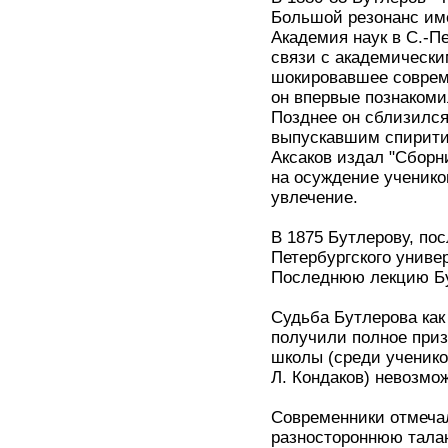
Большой резонанс име
Академия наук в С.-Пе
связи с академически
шокировавшее соврем
он впервые познакоми
Позднее он сблизился
выпускавшим спирити
Аксаков издал "Сборн
на осуждение учеников
увлечение.
В 1875 Бутлерову, пос
Петербургского универ
Последнюю лекцию Бу
Судьба Бутлерова как
получили полное призн
школы (среди учеников
Л. Кондаков) невозмо
Современники отмеча
разностороннюю талан