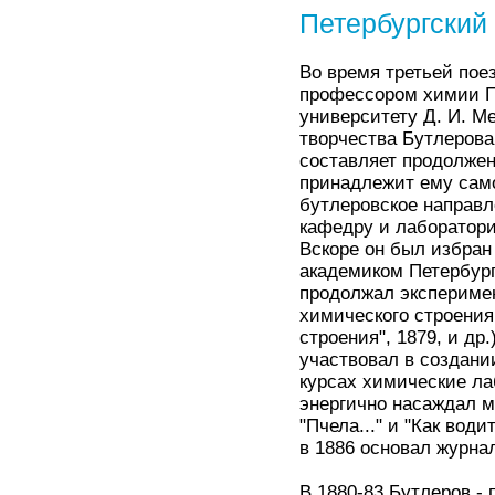
Петербургский
Во время третьей пое
профессором химии Пе
университету Д. И. М
творчества Бутлерова
составляет продолжен
принадлежит ему само
бутлеровское направле
кафедру и лаборатори
Вскоре он был избран
академиком Петербург
продолжал экспериме
химического строения
строения", 1879, и др
участвовал в создани
курсах химические ла
энергично насаждал м
"Пчела..." и "Как вод
в 1886 основал журна
В 1880-83 Бутлеров -