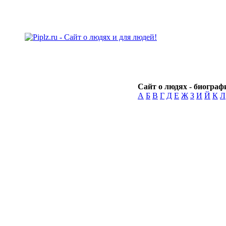
Сайт о людях - биографи
А
Б
В
Г
Д
Е
Ж
З
И
Й
К
Л