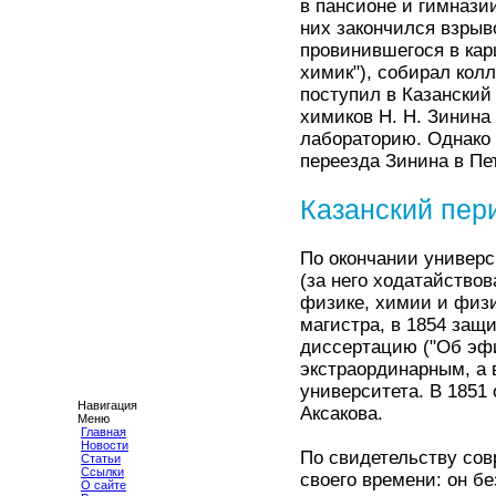
в пансионе и гимнази
них закончился взрыв
провинившегося в кар
химик"), собирал кол
поступил в Казанский
химиков Н. Н. Зинина
лабораторию. Однако 
переезда Зинина в Пе
Казанский пер
По окончании универс
(за него ходатайствов
физике, химии и физи
магистра, в 1854 защ
диссертацию ("Об эфи
экстраординарным, а 
университета. В 1851 
Навигация
Аксакова.
Меню
Главная
Новости
По свидетельству сов
Статьи
Ссылки
своего времени: он б
О сайте