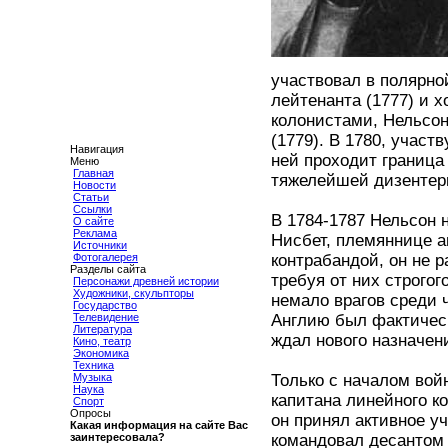
участвовал в полярно
лейтенанта (1777) и 
колонистами, Нельсон 
(1779). В 1780, участ
Навигация
ней проходит граница 
Меню
Главная
тяжелейшей дизентер
Новости
Статьи
Ссылки
В 1784-1787 Нельсон 
О сайте
Реклама
Нисбет, племяннице а
Источники
Фотогалерея
контрабандой, он не 
Разделы сайта
требуя от них строго
Персонажи древней истории
Художники, скульпторы
немало врагов среди 
Государство
Телевидение
Англию был фактическ
Литература
ждал нового назначен
Кино, театр
Экономика
Техника
Музыка
Только с началом вой
Наука
капитана линейного к
Спорт
Опросы
он принял активное у
Какая информация на сайте Вас
заинтересовала?
командовал десантом 