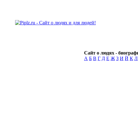
Сайт о людях - биографи
А
Б
В
Г
Д
Е
Ж
З
И
Й
К
Л