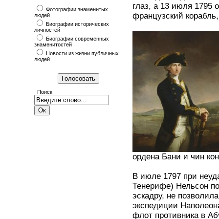
глаз, а 13 июля 1795
Фотографии знаменитых
французский корабль,
людей
Биографии исторических
личностей
Биографии современных
знаменитостей
Новости из жизни публичных
людей
Поиск
ордена Бани и чин ко
В июле 1797 при неуд
Тенерифе) Нельсон по
эскадру, не позволил
экспедиции Наполеон
флот противника в Аб