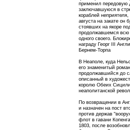
применил передовую д
заключавшуюся в стр
кораблей неприятеля,
августа на закате он
стоявших на якоре по
продолжавшемся всю н
одного своего. Блоки
награду Георг III Ан
Бернем-Торпа
В Неаполе, куда Нель
его знаменитый роман
продолжавшийся до с
описанный в художест
королю Обеих Сицили
неаполитанской револ
По возвращении в Анг
и назначен на пост в
против держав "вооруж
флот в гавани Копенга
1803, после возобнов