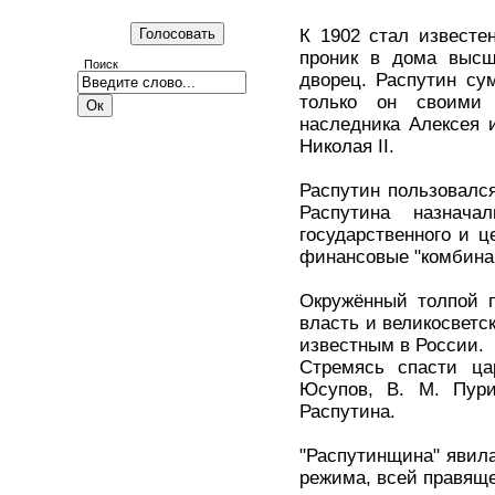
К 1902 стал известен
проник в дома высше
Поиск
дворец. Распутин су
только он своими 
наследника Алексея 
Николая II.
Распутин пользовалс
Распутина назна
государственного и ц
финансовые "комбинаци
Окружённый толпой п
власть и великосветс
известным в России.
Стремясь спасти ца
Юсупов, В. М. Пур
Распутина.
"Распутинщина" явил
режима, всей правящ