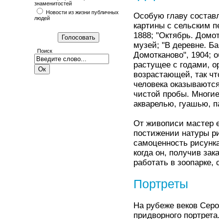
знаменитостей
Новости из жизни публичных
Особую главу составл
людей
картины с сельским п
1888; "Октябрь. Домот
музей; "В деревне. Б
Поиск
Домотканово", 1904; о
растущее с годами, о
возрастающей, так чт
человека оказываются
чистой пробы. Многи
акварелью, гуашью, п
От живописи мастер е
постижении натуры ри
самоценность рисунка
когда он, получив за
работать в зоопарке,
Портреты
На рубеже веков Серо
придворного портрета