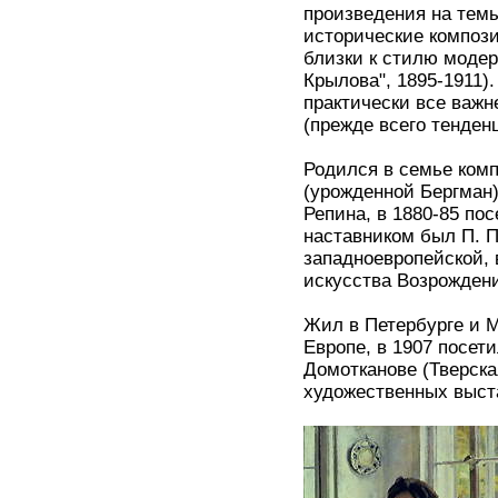
произведения на темы
исторические компози
близки к стилю модер
Крылова", 1895-1911)
практически все важ
(прежде всего тенден
Родился в семье комп
(урожденной Бергман).
Репина, в 1880-85 по
наставником был П. П
западноевропейской, 
искусства Возрождени
Жил в Петербурге и М
Европе, в 1907 посет
Домотканове (Тверск
художественных выста