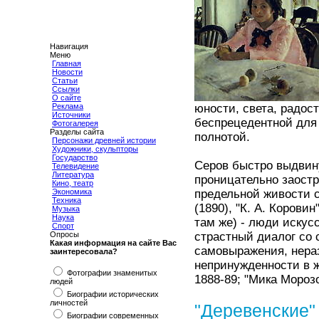
Навигация
Меню
Главная
Новости
Статьи
Ссылки
О сайте
Реклама
юности, света, радос
Источники
беспрецедентной для
Фотогалерея
Разделы сайта
полнотой.
Персонажи древней истории
Художники, скульпторы
Государство
Серов быстро выдвин
Телевидение
Литература
проницательно заост
Кино, театр
Экономика
предельной живости с
Техника
(1890), "К. А. Коровин"
Музыка
Наука
там же) - люди искус
Спорт
Опросы
страстный диалог со
Какая информация на сайте Вас
самовыражения, нераз
заинтересовала?
непринужденности в ж
Фотографии знаменитых
1888-89; "Мика Морозо
людей
Биографии исторических
личностей
"Деревенские"
Биографии современных