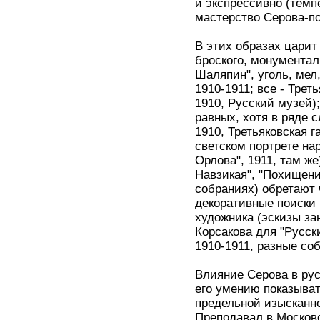
и экспрессивно (темпер
мастерство Серова-по
В этих образах царит
броского, монументаль
Шаляпин", уголь, мел,
1910-1911; все - Трет
1910, Русский музей)
равных, хотя в ряде с
1910, Третьяковская 
светском портрете на
Орлова", 1911, там ж
Навзикая", "Похищени
собраниях) обретают
декоративные поиски 
художника (эскизы за
Корсакова для "Русски
1910-1911, разные соб
Влияние Серова в ру
его умению показыват
предельной изысканно
Преподавал в Московс