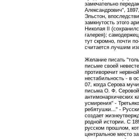
замечательно передаю
Александрович", 1897,
Эльстон, впоследстви
замкнутость этого ар
Николая II (сохранилс
галерея); самодержец
тут скромно, почти п
считается лучшим из
Желание писать "толь
письме своей невесте
противоречит нервно
нестабильность - в о
07, когда Серова мучи
письма О. Ф. Серовой
антимонархических ка
усмирения" - Третьяк
ребятушки..." - Русск
создает жизнеутверж
родной истории. С 18
русском прошлом, кот
центральное место за