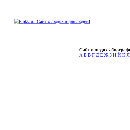
Сайт о людях - биографи
А
Б
В
Г
Д
Е
Ж
З
И
Й
К
Л