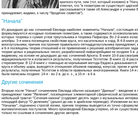
краткого пути, чем (тот, который изложен) в "На
ответил, что "в геометрии не существует царско
рассказывается также об Александре и ученике 
принадлежит, видимо, к числу "бродячих сюжетов").
"Начала"
Из дошедших до нас сочинений Евклида наиболее знамениты "Начала", состоящие из 1
формулируются исходные положения геометрии, а также содержатся основополагаю
которых теорема о сумме углов треугольника и теорема Пифагора. Во 2-й книге изл
алгебры. 3-я книга посвящена свойствам круга, его касательных и хорд. В 4-й книг
многоугольники, причем построение правильного пятнадцатиугольника принадлежит, 
и 6-я посвящены теории отношений и ее применению к решению алгебраических задач.
теории целых и рациональных чисел, разработанной пифагорейцами не позднее 5 в. до 
видимому, на основе не дошедших до нас сочинений Архита. В книге 10-й рассматр
иррациональности и излагаются результаты, полученные Теэтетом. В книге 11-й рас
стереометрии. В 12-й книге с помощью исчерпывания метода Евдокса доказываются
круга и объему шара, выводятся отношения объемов пирамид, конусов, призм и цилин
результаты, полученные Теэтетом в области правильных многогранников. Книги 14-я 
были написаны позднее: 14-я - во 2 в. до н. э., а 15-я - в 6 в.
Другие сочинения
Вторым после "Начал" сочинением Евклида обычно называют "Данные" - введение в 
принадлежат также "Явления", посвященные элементарной сферической астрономии, 
небольшой трактат "Сечения канона" (содержит десять задач о музыкальных интерва
площадей фигур "О делениях" (дошел до нас в арабском переводе). Изложение во все
"Началах", подчинено строгой логике, причем теоремы выводятся из точно сформул
математических постулатов. Много произведений Евклида утеряно, об их существов
только по ссылкам в сочинениях других авторов.