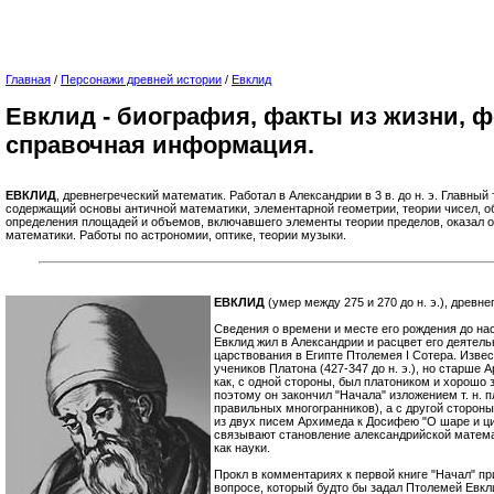
Главная
/
Персонажи древней истории
/
Евклид
Евклид - биография, факты из жизни, 
справочная информация.
ЕВКЛИД
, древнегреческий математик. Работал в Александрии в 3 в. до н. э. Главный т
содержащий основы античной математики, элементарной геометрии, теории чисел, о
определения площадей и объемов, включавшего элементы теории пределов, оказал о
математики. Работы по астрономии, оптике, теории музыки.
ЕВКЛИД
(умер между 275 и 270 до н. э.), древн
Сведения о времени и месте его рождения до нас
Евклид жил в Александрии и расцвет его деятел
царствования в Египте Птолемея I Сотера. Извес
учеников Платона (427-347 до н. э.), но старше Ар
как, с одной стороны, был платоником и хорош
поэтому он закончил "Начала" изложением т. н. пл
правильных многогранников), а с другой стороны
из двух писем Архимеда к Досифею "О шаре и ц
связывают становление александрийской матема
как науки.
Прокл в комментариях к первой книге "Начал" пр
вопросе, который будто бы задал Птолемей Евкли