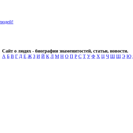
Сайт о людях - биографии знаменитостей, статьи, новости.
А
Б
В
Г
Д
Е
Ж
З
И
Й
К
Л
М
Н
О
П
Р
С
Т
У
Ф
Х
Ц
Ч
Ш
Щ
Э
Ю