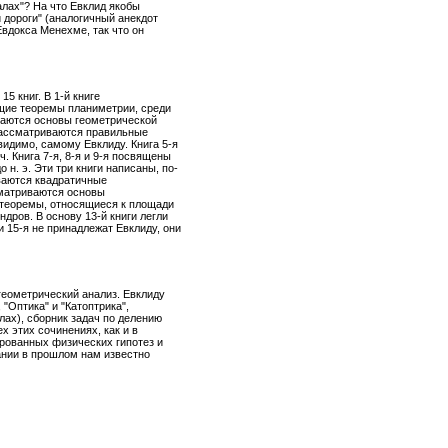
чалах"? На что Евклид якобы
й дороги" (аналогичный анекдот
Евдокса Менехме, так что он
5 книг. В 1-й книге
щие теоремы планиметрии, среди
агаются основы геометрической
е рассматриваются правильные
видимо, самому Евклиду. Книга 5-я
 Книга 7-я, 8-я и 9-я посвящены
н. э. Эти три книги написаны, по-
иваются квадратичные
сматриваются основы
 теоремы, относящиеся к площади
дров. В основу 13-й книги легли
и 15-я не принадлежат Евклиду, они
геометрический анализ. Евклиду
"Оптика" и "Катоптрика",
лах), сборник задач по делению
х этих сочинениях, как и в
ированных физических гипотез и
ании в прошлом нам известно