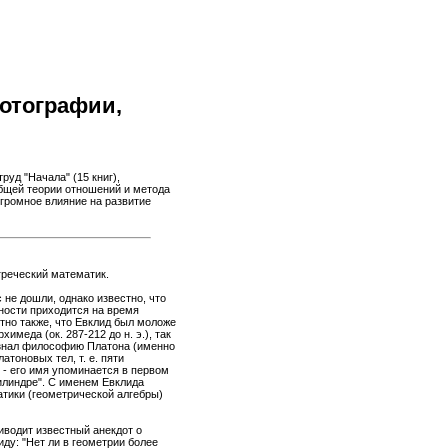
фотографии,
руд "Начала" (15 книг),
бщей теории отношений и метода
громное влияние на развитие
егреческий математик.
 не дошли, однако известно, что
ьности приходится на время
тно также, что Евклид был моложе
химеда (ок. 287-212 до н. э.), так
о знал философию Платона (именно
атоновых тел, т. е. пяти
 - его имя упоминается в первом
илиндре". С именем Евклида
тики (геометрической алгебры)
иводит известный анекдот о
ду: "Нет ли в геометрии более