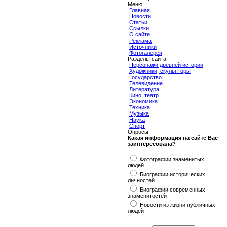
Меню
Главная
Новости
Статьи
Ссылки
О сайте
Реклама
Источники
Фотогалерея
Разделы сайта
Персонажи древней истории
Художники, скульпторы
Государство
Телевидение
Литература
Кино, театр
Экономика
Техника
Музыка
Наука
Спорт
Опросы
Какая информация на сайте Вас
заинтересовала?
Фотографии знаменитых
людей
Биографии исторических
личностей
Биографии современных
знаменитостей
Новости из жизни публичных
людей