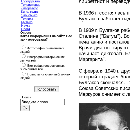
либреттист и перевод
Государство
Телевидение
Литература
Кино, театр
В 1936 г. состоялась 
Экономика
Булгаков работает над
Техника
Музыка
Наука
Спорт
В 1939 г. Булгаков ра
Опросы
Сталине ("Батум"). В
Какая информация на сайте Вас
заинтересовала?
печатанию и постанов
Врачи диагностируют 
Фотографии знаменитых
людей
начинает диктовать Е
Биографии исторических
Маргарита".
личностей
Биографии современных
знаменитостей
С февраля 1940 г. дру
Новости из жизни публичных
который страдает бол
людей
Булгаков скончался. 
Союза Советских писа
Меркуров снимает с л
Поиск