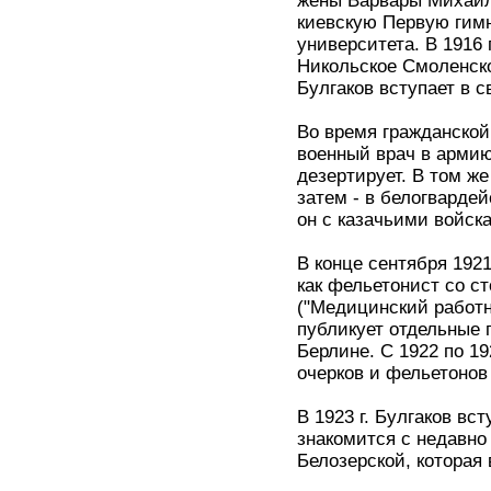
жены Варвары Михайло
киевскую Первую гимн
университета. В 1916 
Никольское Смоленской
Булгаков вступает в с
Во время гражданской
военный врач в армию
дезертирует. В том же
затем - в белогварде
он с казачьими войск
В конце сентября 1921
как фельетонист со с
("Медицинский работни
публикует отдельные 
Берлине. С 1922 по 19
очерков и фельетонов
В 1923 г. Булгаков вс
знакомится с недавно
Белозерской, которая 