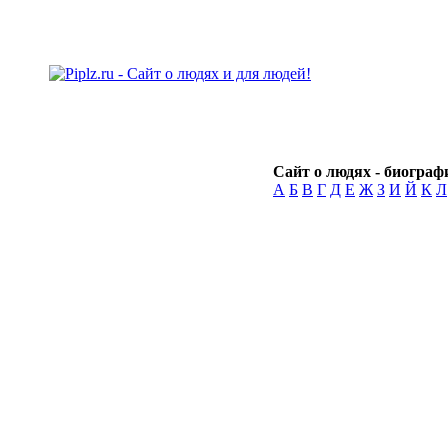
Сайт о людях - биографи
А
Б
В
Г
Д
Е
Ж
З
И
Й
К
Л