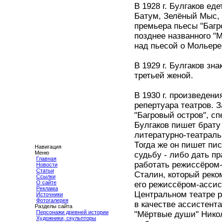
В 1928 г. Булгаков ед
Батум, Зелёный Мыс, 
премьера пьесы "Багр
позднее названного "
над пьесой о Мольере
В 1929 г. Булгаков з
третьей женой.
В 1930 г. произведен
репертуара театров. З
"Багровый остров", сп
Булгаков пишет брату
литературно-театрал
Тогда же он пишет пи
Навигация
Меню
судьбу - либо дать п
Главная
работать режиссёром-
Новости
Статьи
Сталин, который реко
Ссылки
О сайте
его режиссёром-ассист
Реклама
Центральном театре р
Источники
Фотогалерея
в качестве ассистента
Разделы сайта
Персонажи древней истории
"Мёртвые души" Никола
Художники, скульпторы