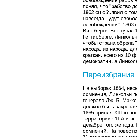
освобождение рабов н
понял, что "рабство д
1862 он объявил о том
навсегда будут свобо
освобождении". 1863 
Виксберге. Выступая 
Геттисберге, Линколь
чтобы страна обрела 
народа, из народа, дл
краткая, всего из 10
демократии, а Линкол
Переизбрание 
На выборах 1864, нес
сомнения, Линкольн п
генерала Дж. Б. Макк
должно быть закрепле
1865 принял XIII-ю п
территории США и вс
декабре того же года.
сомнений. На повестк