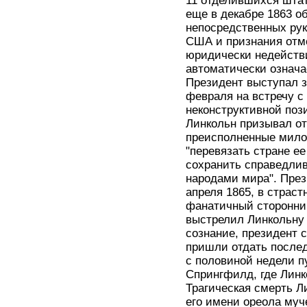
11 отделившихся штат
еще в декабре 1863 о
непосредственных рук
США и признания отм
юридически недейств
автоматически означа
Президент выступал з
февраля на встречу 
неконструктивной поз
Линкольн призывал от
преисполненные мило
"перевязать стране е
сохранить справедлив
народами мира". През
апреля 1865, в страст
фанатичный сторонник
выстрелил Линкольну 
сознание, президент 
пришли отдать послед
с половиной недели п
Спрингфилд, где Линк
Трагическая смерть Л
его имени ореола муч