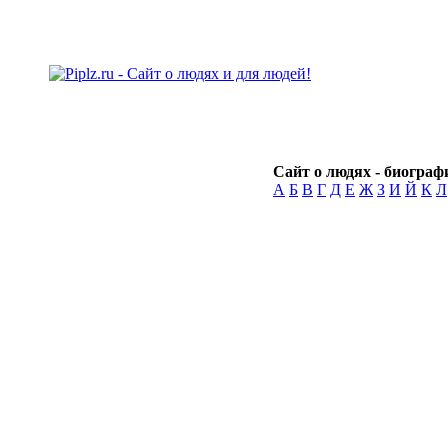
Сайт о людях - биографи
А
Б
В
Г
Д
Е
Ж
З
И
Й
К
Л