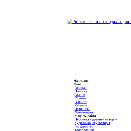
Навигация
Меню
Главная
Новости
Статьи
Ссылки
О сайте
Реклама
Источники
Фотогалерея
Разделы сайта
Персонажи древней истории
Художники, скульпторы
Государство
Телевидение