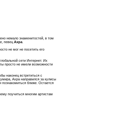
ено немало знаменитостей, в том
не, певец
Ахра
.
осто не мог не посетить его
глобальной сети Интернет. Их
ты просто не имели возможности
бы наконец встретиться с
умира, Ахра направился за кулисы
 и познакомиться ближе. Остается
ь чему поучиться многим артистам