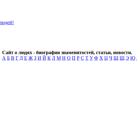
Сайт о людях - биографии знаменитостей, статьи, новости.
А
Б
В
Г
Д
Е
Ж
З
И
Й
К
Л
М
Н
О
П
Р
С
Т
У
Ф
Х
Ц
Ч
Ш
Щ
Э
Ю