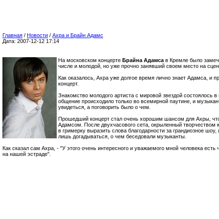
Главная
/
Новости
/
Ахра и Брайн Адамс
Дата: 2007-12-12 17:14
На московском концерте
Брайна Адамса
в Кремле было замеч
числе и молодой, но уже прочно занявший своем место на сце
Как оказалось, Ахра уже долгое время лично знает Адамса, и пр
концерт.
Знакомство молодого артиста с мировой звездой состоялось в 
общение происходило только во всемирной паутине, и музыкан
увидеться, а поговорить было о чем.
Прошедший концерт стал очень хорошим шансом для Ахры, что
Адамсом. После двухчасового сета, окрыленный творчеством к
в гримерку выразить слова благодарности за грандиозное шоу,
лишь догадываться, о чем беседовали музыканты.
Как сказал сам Ахра, - "У этого очень интересного и уважаемого мной человека ест
на нашей эстраде".