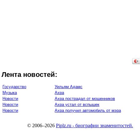
Лента новостей:
Государство
Уильям Адамс
Музыка
Ахра
Новости
Ахра пострадал от мошенников
Новости
Ахра устал от вспышек
Новости
Ахра получил автомобиль от мэра
© 2006–2026
Piplz.ru - биографии знаменитостей.