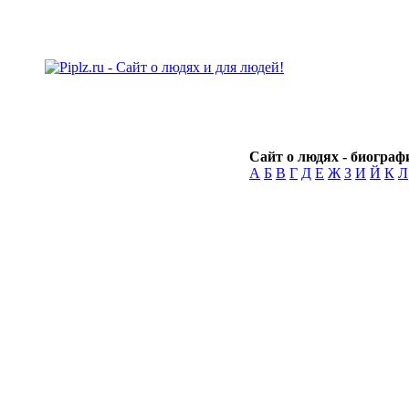
Сайт о людях - биографи
А
Б
В
Г
Д
Е
Ж
З
И
Й
К
Л