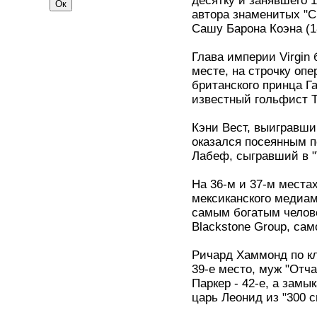
десятку и занявшего 1
автора знаменитых "С
Сашу Барона Коэна (1
Глава империи Virgin
месте, на строчку опе
британского принца Г
известный гольфист Т
Кэни Вест, выигравший
оказался посеянным п
Лабеф, сыгравший в "
На 36-м и 37-м места
мексиканского медиам
самым богатым челов
Blackstone Group, сам
Ричард Хаммонд по кл
39-е место, муж "Отч
Паркер - 42-е, а замы
царь Леонид из "300 с