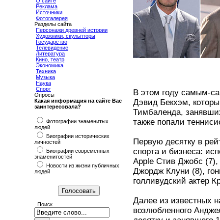
О сайте
Реклама
Источники
Фотогалерея
Разделы сайта
Персонажи древней истории
Художники, скульпторы
Государство
Телевидение
Литература
Кино, театр
Экономика
Техника
Музыка
Наука
Спорт
В этом году самым-с
Опросы
Какая информация на сайте Вас
Дэвид Бекхэм, которы
заинтересовала?
Тимбаленда, занявших
также попали тенниси
Фотографии знаменитых
людей
Биографии исторических
Первую десятку в рей
личностей
спорта и бизнеса: ис
Биографии современных
знаменитостей
Apple Стив Джобс (7)
Новости из жизни публичных
Джордж Клуни (8), го
людей
голливудский актер Кр
Далее из известных н
Поиск
возлюбленного Анджел