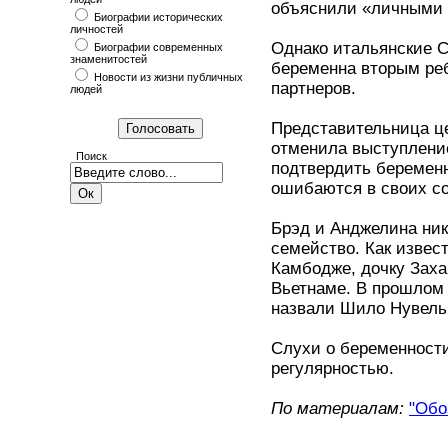
объяснили «личными 
Биографии исторических
личностей
Однако итальянские С
Биографии современных
знаменитостей
беременна вторым ре
Новости из жизни публичных
партнеров.
людей
Представительница ц
отменила выступление
Поиск
подтвердить беременн
ошибаются в своих с
Брэд и Анджелина ник
семейство. Как извес
Камбодже, дочку Захар
Вьетнаме. В прошлом 
назвали Шило Нувель
Слухи о беременности
регулярностью.
По материалам:
"Обо