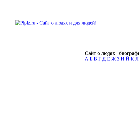
Сайт о людях - биографи
А
Б
В
Г
Д
Е
Ж
З
И
Й
К
Л