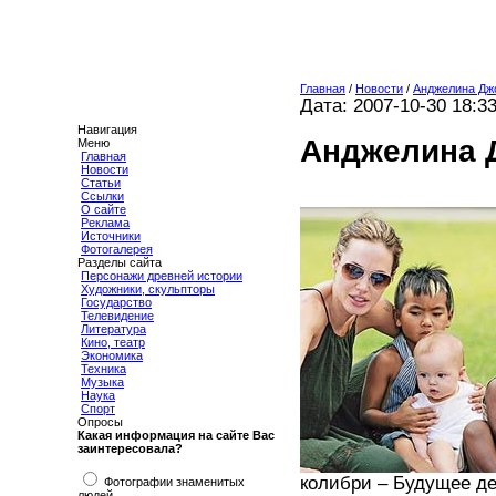
Главная
/
Новости
/
Анджелина Дж
Дата: 2007-10-30 18:3
Навигация
Анджелина Д
Меню
Главная
Новости
Статьи
Ссылки
О сайте
Реклама
Источники
Фотогалерея
Разделы сайта
Персонажи древней истории
Художники, скульпторы
Государство
Телевидение
Литература
Кино, театр
Экономика
Техника
Музыка
Наука
Спорт
Опросы
Какая информация на сайте Вас
заинтересовала?
колибри – Будущее д
Фотографии знаменитых
людей