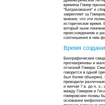
древнегреческой литер
времена Гомер призна
"Батрахомахия" и сбо
закрепляет за Гомеро
мнение, что эти поэм
историческое время. 
который ныне понимае
происхождением и раз
соотношения в нем фо
Время создани
Биографические свед
противоречивы и мало
отчизной Гомера: Сми
говорится в одной гр
был более обширен).
приводили различные д
и кончая 7 в. до н. э
между Гомером и Геси
гомеровские поэмы был
основании мифологиче