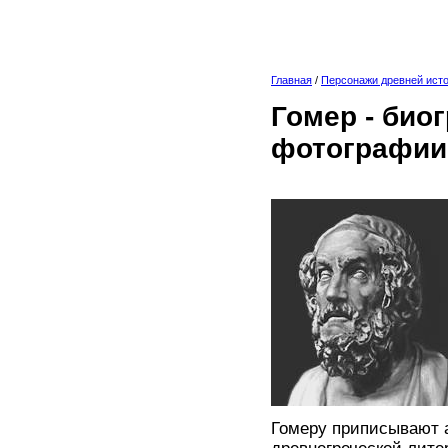
Главная
/
Персонажи древней ист
Гомер - био
фотографии
Гомеру приписывают 