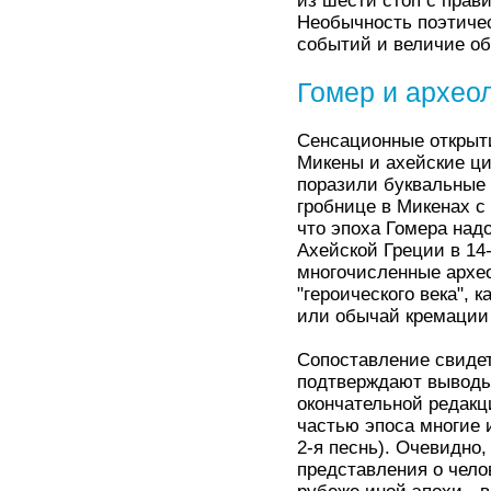
из шести стоп с прав
Необычность поэтичес
событий и величие об
Гомер и архео
Сенсационные открытия
Микены и ахейские ц
поразили буквальные 
гробнице в Микенах с
что эпоха Гомера над
Ахейской Греции в 14-
многочисленные архео
"героического века", 
или обычай кремации
Сопоставление свидет
подтверждают выводы 
окончательной редакци
частью эпоса многие 
2-я песнь). Очевидно
представления о челов