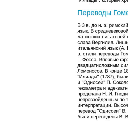
"Илиады", который хр
Переводы Гом
В 3 в. до н. э. римск
язык. В средневеково
латинских писателей 
слава Вергилия. Лишь
итальянский язык (А.
в. стали переводы Гом
Г. Фосса. Впервые фр
двадцатисложным силл
Ломоносов. В конце 1
"Илиады" (1787); был
и "Одиссеи" П. Сокол
гекзаметра и адекват
проделана Н. И. Гнеди
непревзойденным по т
интерпретации. Высо
перевод "Одиссеи" В. 
были переведены В. В