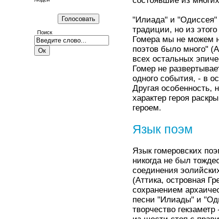
состоявшие из многих
"Илиада" и "Одиссея"
традиции, но из этого
Поиск
Гомера мы не можем н
поэтов было много" (
всех остальных эпиче
Гомер не развертывает
одного события, - в 
Другая особенность, 
характер героя раскр
героем.
Язык поэм
Язык гомеровских поэ
никогда не был тожде
соединения эолийских
(Аттика, островная Г
сохранением архаичес
песни "Илиады" и "Од
творчество гекзаметр