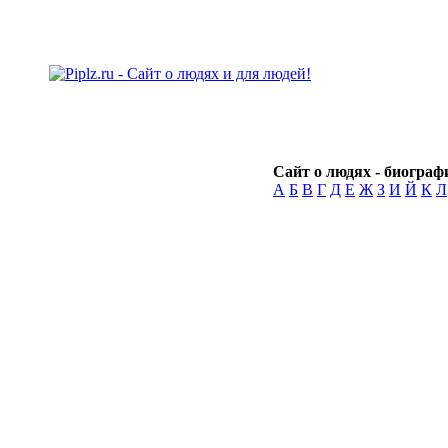
Сайт о людях - биографи
А
Б
В
Г
Д
Е
Ж
З
И
Й
К
Л