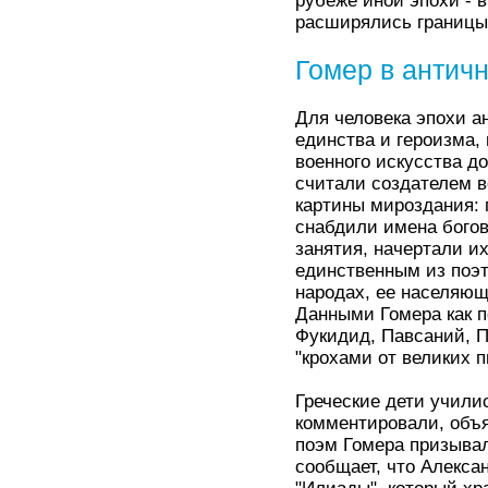
рубеже иной эпохи - 
расширялись границы 
Гомер в антич
Для человека эпохи 
единства и героизма,
военного искусства д
считали создателем 
картины мироздания: 
снабдили имена богов
занятия, начертали и
единственным из поэто
народах, ее населяющ
Данными Гомера как 
Фукидид, Павсаний, П
"крохами от великих п
Греческие дети учили
комментировали, объя
поэм Гомера призыва
сообщает, что Алекса