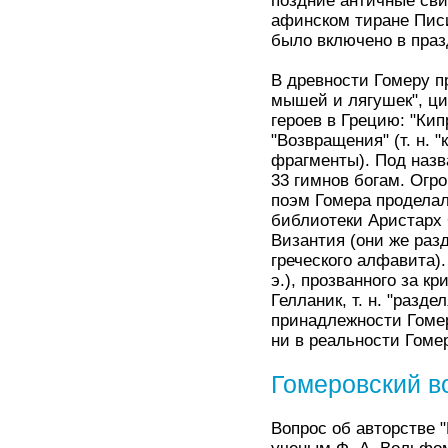
поздние античные сви
афинском тиране Писис
было включено в пра
В древности Гомеру п
мышей и лягушек", ци
героев в Грецию: "Кип
"Возвращения" (т. н.
фрагменты). Под назв
33 гимнов богам. Огр
поэм Гомера продела
библиотеки Аристарх
Византия (они же раз
греческого алфавита)
э.), прозванного за к
Гелланик, т. н. "раз
принадлежности Гомер
ни в реальности Гомер
Гомеровский в
Вопрос об авторстве 