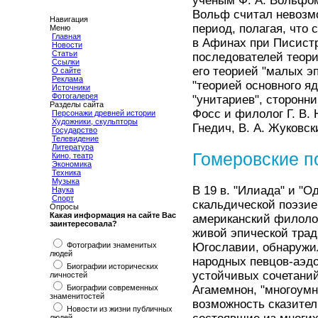
ученым Ф. А. Вольфом
Вольф считал невозм
Навигация
период, полагая, что
Меню
Главная
в Афинах при Писистр
Новости
Статьи
последователей теори
Ссылки
его теорией "малых эп
О сайте
Реклама
"теорией основного яд
Источники
Фотогалерея
"унитариев", сторонни
Разделы сайта
Фосс и филолог Г. В. 
Персонажи древней истории
Художники, скульпторы
Гнедич, В. А. Жуковск
Государство
Телевидение
Литература
Гомеровские п
Кино, театр
Экономика
Техника
Музыка
В 19 в. "Илиада" и "
Наука
Спорт
скальдической поэзией
Опросы
Какая информация на сайте Вас
американский филоло
заинтересовала?
живой эпической трад
Фотографии знаменитых
Югославии, обнаружил
людей
народных певцов-аэд
Биографии исторических
устойчивых сочетаний
личностей
Биографии современных
Агамемнон, "многоумн
знаменитостей
возможность сказител
Новости из жизни публичных
людей