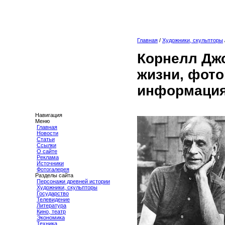
Главная
/
Художники, скульпторы
Корнелл Дж
жизни, фото
информация
Навигация
Меню
Главная
Новости
Статьи
Ссылки
О сайте
Реклама
Источники
Фотогалерея
Разделы сайта
Персонажи древней истории
Художники, скульпторы
Государство
Телевидение
Литература
Кино, театр
Экономика
Техника