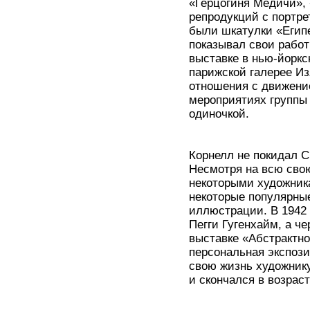
«Герцогиня Медичи»,
репродукций с портре
были шкатулки «Египе
показывал свои работ
выставке в нью-йоркс
парижской галерее И
отношения с движени
мероприятиях группы 
одиночкой.
Корнелл не покидал С
Несмотря на всю сво
некоторыми художника
некоторые популярные
иллюстрации. В 1942 
Пегги Гугенхайм, а ч
выставке «Абстрактн
персональная экспози
свою жизнь художнику
и скончался в возрас