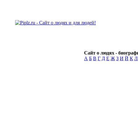
Сайт о людях - биографи
А
Б
В
Г
Д
Е
Ж
З
И
Й
К
Л