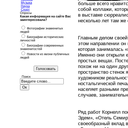
Музыка
больше всего нравит
Наука
собой коллажи, котор
Спорт
Опросы
в выставке сюрреалис
Какая информация на сайте Вас
заинтересовала?
несколько лет там же
Фотографии знаменитых
людей
Биографии исторических
Главным делом своей
личностей
этом направлении он 
Биографии современных
которая занималась 
знаменитостей
Новости из жизни публичных
Именно они открыли 
людей
простых вещах. Посте
похож ни на один дру
пространство стенок 
Поиск
художником реальнос
ностальгической печа
населяет разными пр
случаев, занимательн
Ряд работ Корнелл по
Эдем», «Отель Семир
своеобразный вклад в