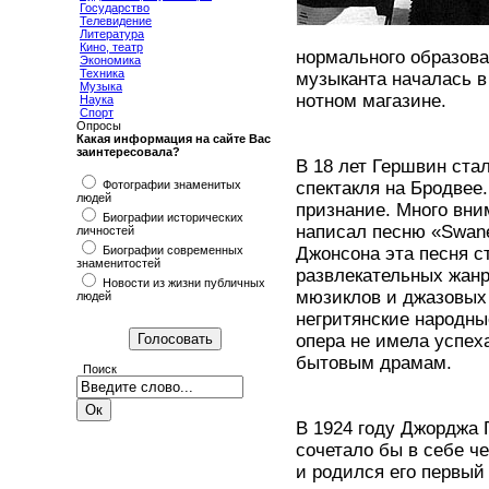
Государство
Телевидение
Литература
Кино, театр
нормального образован
Экономика
Техника
музыканта началась в 
Музыка
нотном магазине.
Наука
Спорт
Опросы
Какая информация на сайте Вас
заинтересовала?
В 18 лет Гершвин ста
Фотографии знаменитых
спектакля на Бродвее
людей
признание. Много вни
Биографии исторических
написал песню «Swane
личностей
Биографии современных
Джонсона эта песня с
знаменитостей
развлекательных жанр
Новости из жизни публичных
мюзиклов и джазовых 
людей
негритянские народны
опера не имела успеха
бытовым драмам.
Поиск
В 1924 году Джорджа 
сочетало бы в себе ч
и родился его первый