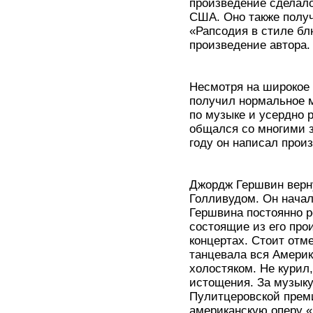
произведение сделал
США. Оно также полу
«Рапсодия в стиле бл
произведение автора.
Несмотря на широкое 
получил нормальное м
по музыке и усердно р
общался со многими 
году он написал прои
Джордж Гершвин верну
Голливудом. Он начал
Гершвина постоянно р
состоящие из его про
концертах. Стоит отм
танцевала вся Америка
холостяком. Не курил,
истощения. За музыку
Пулитцеровской преми
американскую оперу «