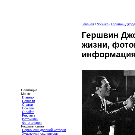
Главная
/
Музыка
/
Гершвин Джор
Гершвин Дж
жизни, фото
информация
Навигация
Меню
Главная
Новости
Статьи
Ссылки
О сайте
Реклама
Источники
Фотогалерея
Разделы сайта
Персонажи древней истории
Художники, скульпторы