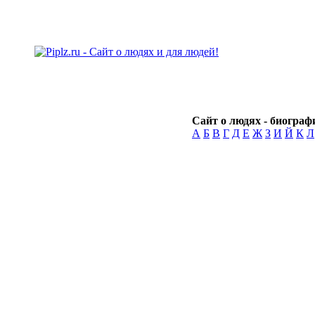
Сайт о людях - биографи
А
Б
В
Г
Д
Е
Ж
З
И
Й
К
Л