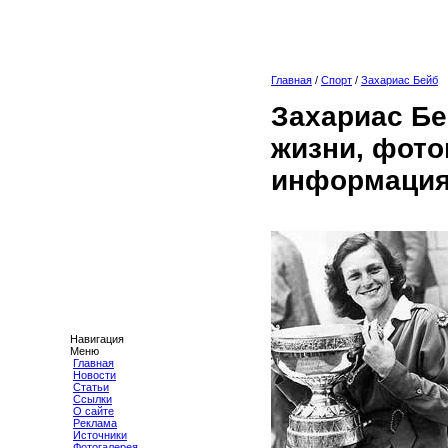
Главная
/
Спорт
/
Захариас Бейб
Захариас Бе
жизни, фото
информация
Навигация
Меню
Главная
Новости
Статьи
Ссылки
О сайте
Реклама
Источники
Фотогалерея