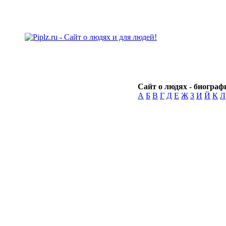
Сайт о людях - биографи
А
Б
В
Г
Д
Е
Ж
З
И
Й
К
Л