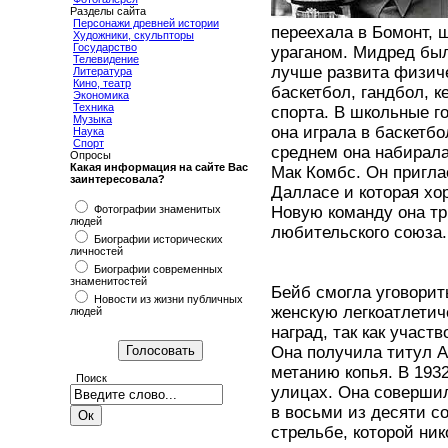
Разделы сайта
Персонажи древней истории
переехала в Бомонт, 
Художники, скульпторы
Государство
ураганом. Мидред был
Телевидение
лучше развита физиче
Литература
Кино, театр
баскетбол, гандбол, 
Экономика
Техника
спорта. В школьные г
Музыка
она играла в баскетб
Наука
Спорт
среднем она набирала 
Опросы
Какая информация на сайте Вас
Мак Комбс. Он пригла
заинтересовала?
Далласе и которая х
Фотографии знаменитых
Новую команду она тр
людей
любительского союза.
Биографии исторических
личностей
Биографии современных
знаменитостей
Бейб смогла уговорит
Новости из жизни публичных
женскую легкоатлетич
людей
наград, так как участ
Она получила титул А
метанию копья. В 1932
Поиск
улицах. Она совершил
в восьми из десяти с
стрельбе, которой ник