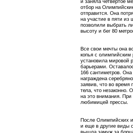
и заняла четвертое м
отбор на Олимпийские
отправится. Она потр
на участие в пяти из 
позволили выбрать ли
высоту и бег 80 метро
Все свои мечты она в
копья с олимпийским 
установила мировой р
барьерами. Оставалос
166 сантиметров. Она
награждена серебрян
заявив, что во время
тела, что незаконно.
на это внимания. При
любимицей прессы.
После Олимпийских иг
и еще в другие виды 
вышла замуж за борц