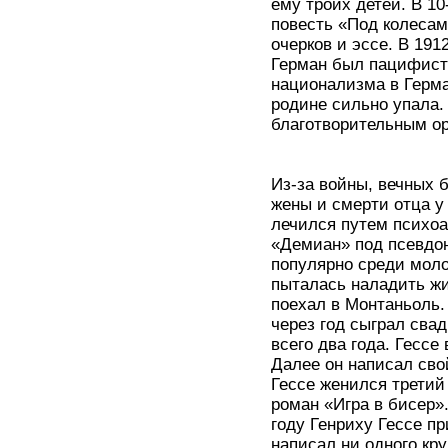
ему троих детей. В 1
повесть «Под колесам
очерков и эссе. В 191
Герман был пацифисто
национализма в Герман
родине сильно упала.
благотворительным о
Из-за войны, вечных
жены и смерти отца у
лечился путем психоа
«Демиан» под псевдо
популярно среди моло
пыталась наладить жи
поехал в Монтаньоль. 
через год сыграл сва
всего два года. Гесс
Далее он написал сво
Гессе женился третий 
роман «Игра в бисер».
году Генриху Гессе п
написал ни одного кр