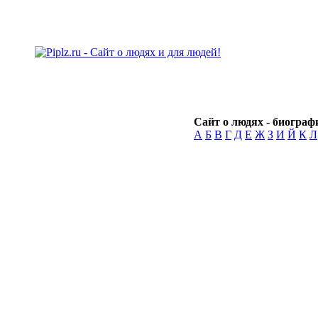
Сайт о людях - биографи
А
Б
В
Г
Д
Е
Ж
З
И
Й
К
Л