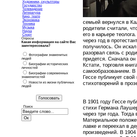
Художники, скульпторы
Государство
Телевидение
Литература
Кино, театр
Экономика
семьей вернулся в Кал
Техника
Музыка
родители считали, что
Наука
его в карьере теолога
Спорт
Опросы
через год в протестан
Какая информация на сайте Вас
заинтересовала?
получилось. Он искал
разорвал связь с род
Фотографии знаменитых
придется. Сначала он
людей
Биографии исторических
Кстати, торговля кни
личностей
самообразованием. В 
Биографии современных
Гессе публикует свой 
знаменитостей
Новости из жизни публичных
стихотворений в проз
людей
В 1901 году Гессе пу
Поиск
стихи Германа Лаушер
через три года. Тогда
Материальное положе
лавке и переехал в д
произведений. В 1904