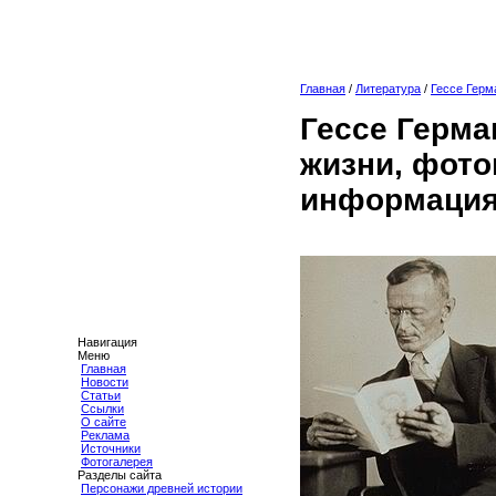
Главная
/
Литература
/
Гессе Герм
Гессе Герма
жизни, фото
информация
Навигация
Меню
Главная
Новости
Статьи
Ссылки
О сайте
Реклама
Источники
Фотогалерея
Разделы сайта
Персонажи древней истории