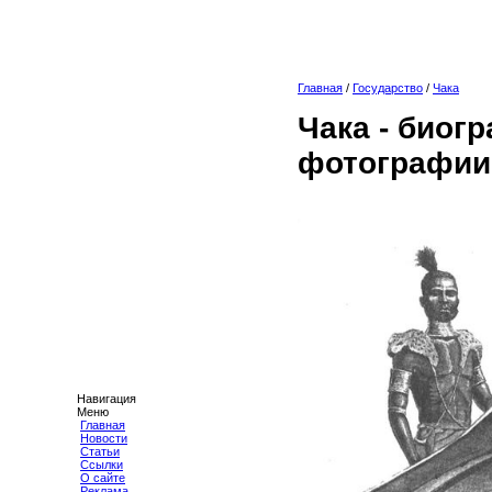
Главная
/
Государство
/
Чака
Чака - биог
фотографии
Навигация
Меню
Главная
Новости
Статьи
Ссылки
О сайте
Реклама