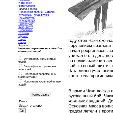
Источники
Фотогалерея
Разделы сайта
Персонажи древней истории
Художники, скульпторы
Государство
Телевидение
Литература
Кино, театр
Экономика
Техника
Музыка
Наука
году отец Чаки сконча
Спорт
поручением возглавит
Опросы
Какая информация на сайте Вас
начал реорганизовыва
заинтересовала?
унижал его в детстве 
Фотографии знаменитых
на полки, заменил лег
людей
войско новый щит из 
Биографии исторических
личностей
Чака лично учил воин
Биографии современных
часть тела противника
знаменитостей
Новости из жизни публичных
людей
В армии Чаки всегда 
рукопашный бой, Чака 
кожаных сандалий. До 
Поиск
Основная масса воино
градом летели в прот