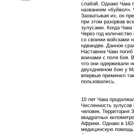
слабой. Однако Чака 
названием «буйвол». 
Захватывая их, он пр
при этом разорвав вс
зулусами. Когда Чака 
Через год количество 
со своими войсками н
ндвандве. Данное сраж
Наставник Чаки погиб
воинами с поля боя. 
что они одерживали 
двухдневном бою у Мл
впервые применил так
пользовались.
10 лет Чака продолжа
Численность зулусов 
человек. Территория 
квадратных километр
Африки. Однако в 1824
медицинскую помощь. 