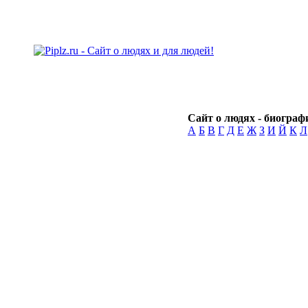
Сайт о людях - биографи
А
Б
В
Г
Д
Е
Ж
З
И
Й
К
Л