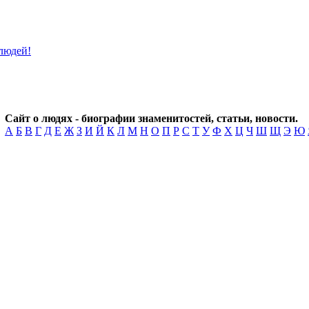
Сайт о людях - биографии знаменитостей, статьи, новости.
А
Б
В
Г
Д
Е
Ж
З
И
Й
К
Л
М
Н
О
П
Р
С
Т
У
Ф
Х
Ц
Ч
Ш
Щ
Э
Ю