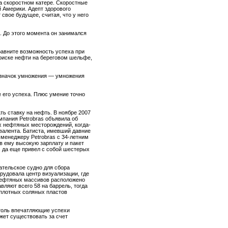
а скоростном катере. Скоростные
 Америки. Адепт здорового
свое будущее, считая, что у него
. До этого момента он занимался
равните возможность успеха при
 поиске нефти на береговом шельфе,
ак значок умножения — умножения
 его успеха. Плюс умение точно
ть ставку на нефть. В ноябре 2007
пания Petrobras объявила об
х нефтяных месторождений, когда-
валента. Батиста, имевший давние
-менеджеру Petrobras с 34-летним
в ему высокую зарплату и пакет
, да еще привел с собой шестерых
ательское судно для сбора
удовала центр визуализации, где
нефтяных массивов расположено
вляют всего 58 на баррель, тогда
 плотных соляных пластов
столь впечатляющие успехи
жет существовать за счет