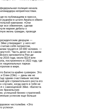
я федеральная полиция начала
 миллиардера неприятностями.
удя по публикациям в прессе,
ые рудники в штате Амапа в обмен
ательной кампании. «Они
ерг все обвинения, сделав
нули жаркие дебаты о
тную жизнь граждан, проводя
 президентским дворцом —
Эйке утверждает: у него нет
 считаю себя патриотом,
илии трудятся 18 000 человек. —
анутся». Часть денег он в самом
йского оргкомитета Рио-де-
р 2016 года; около $114 млн
a, построенного в 1922 году, где
рех национальных парках
нтропом в мире.
то Батиста крайне суеверен. Это
 и Олин (Olin) — даны им не
. Еще одним счастливым числом
ений для стремительного роста его
 случаях, когда никто в тебя не
ся с самооценкой Эйке. «Батиста
гих бразильских
ми, успешной бизнес-стратегией.
стоянным успехом еще больше
здоровое честолюбие. «Это
го успеха».