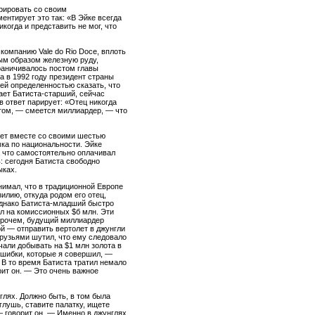
урировать со своим
нтирует это так: «В Эйке всегда
икогда и представить не мог, что
компанию Vale do Rio Doce, вплоть
ным образом железную руду,
раничивалось постом главы
а в 1992 году президент страны
ей определенностью сказать, что
дает Батиста-старший, сейчас
 ответ парирует: «Отец никогда
о том, — смеется миллиардер, — что
лет вместе со своими шестью
ка по национальности. Эйке
, что самостоятельно оплачивал
: сегодня Батиста свободно
ыках.
нимал, что в традиционной Европе
илию, откуда родом его отец,
 однако Батиста-младший быстро
ал на комиссионных $б млн. Эти
Впрочем, будущий миллиардер
ой — отправить вертолет в джунгли
 друзьями шутил, что ему следовало
чали добывать на $1 млн золота в
ошибки, которые я совершил, —
 В то время Батиста тратил немало
рит он. — Это очень важное
глях. Должно быть, в том была
 глушь, ставите палатку, ищете
— говорит он. — Именно в джунглях