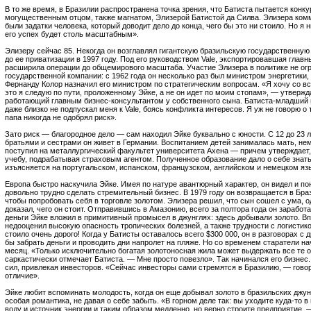
В то же время, в Бразилии распространена точка зрения, что Батиста пытается конк
могущественным отцом, также магнатом, Элизерой Батистой да Силва. Элизера комме
были задатки человека, который доводит дело до конца, чего бы это ни стоило. Но я н
его успех будет столь масштабным».
Элизеру сейчас 85. Некогда он возглавлял гигантскую бразильскую государственную 
до ее приватизации в 1997 году. Под его руководством Vale, экспортировавшая глав
расширила операции до общемирового масштаба. Участие Элизера в политике не ог
государственной компании: с 1962 года он несколько раз был министром энергетики, 
Фернанду Колор назначил его министром по стратегическим вопросам. «Я хочу со вс
это я следую по пути, проложенному Эйке, а не он идет по моим стопам», — утверж
работающий главным бизнес-консультантом у собственного сына. Батиста-младший в
даже близко не подпускал меня к Vale, боясь конфликта интересов. Я уж не говорю 
папа никогда не одобрял риск».
Зато риск — благородное дело — сам находил Эйке буквально с юности. С 12 до 23 
братьями и сестрами он живет в Германии. Воспитанием детей занималась мать, нем
поступил на металлургический факультет университета Ахена — причем утверждает
учебу, подрабатывая страховым агентом. Полученное образование дало о себе знать
изъясняется на португальском, испанском, французском, английском и немецком яз
Европа быстро наскучила Эйке. Имея по натуре авантюрный характер, он видел и по
довольно трудно сделать стремительный бизнес. В 1979 году он возвращается в Браз
чтобы попробовать себя в торговле золотом. Элизера решил, что сын сошел с ума,
доказал, чего он стоит. Отправившись в Амазонию, всего за полтора года он заработ
деньги Эйке вложил в примитивный промысел в джунглях: здесь добывали золото. 
недооценил высокую опасность тропических болезней, а также трудности с логистик
стоило очень дорого! Когда у Батисты оставалось всего $300 000, он в разговорах с
бы забрать деньги и проводить дни напролет на пляже. Но со временем старатели на
месяц. «Только исключительно богатая золотоносная жила может выдержать все те 
саркастически отмечает Батиста. — Мне просто повезло». Так начинался его бизнес.
сил, привлекая инвесторов. «Сейчас инвесторы сами стремятся в Бразилию, — гово
отличие».
Эйке любит вспоминать молодость, когда он еще добывал золото в бразильских джун
особая романтика, не давая о себе забыть. «В горном деле так: вы уходите куда-то в
воду и источник энергии и таким образом медленно, но верно строите предприятие, 