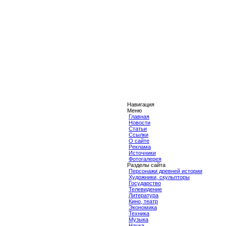
Навигация
Меню
Главная
Новости
Статьи
Ссылки
О сайте
Реклама
Источники
Фотогалерея
Разделы сайта
Персонажи древней истории
Художники, скульпторы
Государство
Телевидение
Литература
Кино, театр
Экономика
Техника
Музыка
Наука