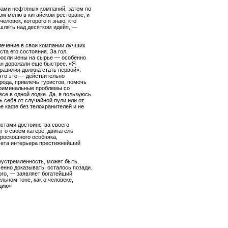
орами нефтяных компаний, затем по
ом меню в китайском ресторане, и
еловек, которого я знаю, кто
ышлять над десятком идей», —
влечение в свои компании лучших
та его состояния. За гол,
росли иены на сырье — особенно
н дорожали еще быстрее. «Я
Бразилия должна стать первой».
 что это — действительно
рода, привлечь туристов, помочь
 криминальные проблемы со
се в одной лодке. Да, я пользуюсь
 себя от случайной пули или от
е кафе без телохранителей и не
истами достоинства своего
т о своем катере, двигатель
 роскошного особняка,
дмета интерьера престижнейший
леустремленность, может быть,
менно доказывать, осталось позади.
того, — заявляет богатейший
льном тоне, как о человеке,
цию»