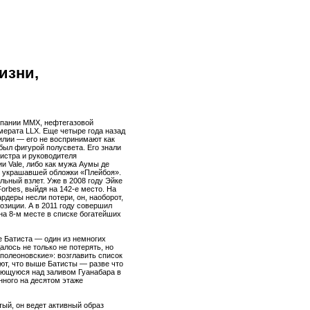
изни,
пании ММХ, нефтегазовой
ерата LLX. Еще четыре года назад
илии — его не воспринимают как
был фигурой полусвета. Его знали
истра и руководителя
 Vale, либо как мужа Аумы де
о украшавшей обложки «Плейбоя».
льный взлет. Уже в 2008 году Эйке
orbes, выйдя на 142-е место. На
рдеры несли потери, он, наоборот,
позиции. А в 2011 году совершил
а 8-м месте в списке богатейших
е Батиста — один из немногих
алось не только не потерять, но
полеоновские»: возглавить список
ают, что выше Батисты — разве что
ающуюся над заливом Гуанабара в
нного на десятом этаже
тый, он ведет активный образ