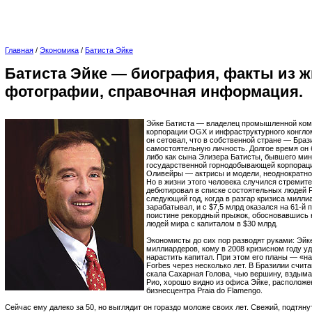
Главная
/
Экономика
/
Батиста Эйке
Батиста Эйке — биография, факты из ж
фотографии, справочная информация.
Эйке Батиста — владелец промышленной ком
корпорации OGX и инфраструктурного конглом
он сетовал, что в собственной стране — Браз
самостоятельную личность. Долгое время он 
либо как сына Элизера Батисты, бывшего мин
государственной горнодобывающей корпорации
Оливейры — актрисы и модели, неоднократн
Но в жизни этого человека случился стремите
дебютировал в списке состоятельных людей F
следующий год, когда в разгар кризиса миллиа
зарабатывал, и с $7,5 млрд оказался на 61-й 
поистине рекордный прыжок, обосновавшись н
людей мира с капиталом в $30 млрд.
Экономисты до сих пор разводят руками: Эйк
миллиардеров, кому в 2008 кризисном году уд
нарастить капитал. При этом его планы — «на
Forbes через несколько лет. В Бразилии счит
скала Сахарная Голова, чью вершину, вздым
Рио, хорошо видно из офиса Эйке, расположе
бизнесцентра Praia do Flamengo.
Сейчас ему далеко за 50, но выглядит он гораздо моложе своих лет. Свежий, подтяну