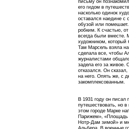
письму он познакомил
его гидом в путешест
насколько одинок худ
оставался наедине с 
обузой или помешает.
робким. К счастью, от
всегда были вместе.
художником, который 
Там Марсель взяла на
сделала все, чтобы А
журналистами общалс
задела его за живое. 
отказался. Он сказал,
на него. Опять же, с
закомплексованным.
В 1931 году он писал
путешествовать, но в
этом городе Марке на
Парижем», «Площадь 
Нотр-Дам зимой» и мн
Альбера. В военные г