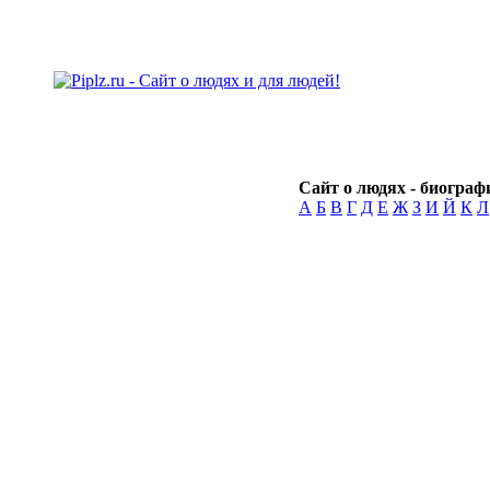
Сайт о людях - биографи
А
Б
В
Г
Д
Е
Ж
З
И
Й
К
Л