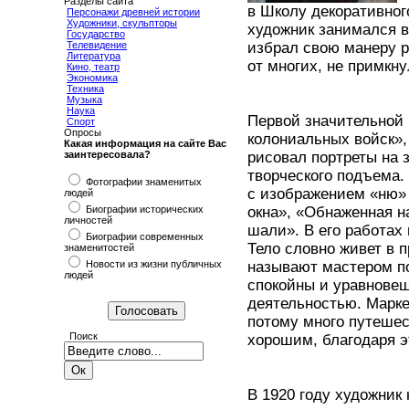
Разделы сайта
в Школу декоративного
Персонажи древней истории
Художники, скульпторы
художник занимался в
Государство
Телевидение
избрал свою манеру р
Литература
от многих, не примкн
Кино, театр
Экономика
Техника
Музыка
Наука
Первой значительной 
Спорт
Опросы
колониальных войск», 
Какая информация на сайте Вас
заинтересовала?
рисовал портреты на 
творческого подъема.
Фотографии знаменитых
с изображением «ню» 
людей
Биографии исторических
окна», «Обнаженная н
личностей
шали». В его работах 
Биографии современных
Тело словно живет в 
знаменитостей
Новости из жизни публичных
называют мастером по
людей
спокойны и уравнове
деятельностью. Марке
потому много путешес
Поиск
хорошим, благодаря э
В 1920 году художник