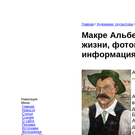
Главная
/
Художники, скульпторы
Макре Альбе
жизни, фото
информация
А
—
А
Навигация
в
Меню
Главная
д
Новости
Статьи
Б
Ссылки
А
О сайте
Реклама
д
Источники
Фотогалерея
с