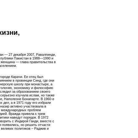
жизни,
тан — 27 декабря 2007, Равалпинди,
публики Пакистан в 1988—1990 и
 женщина — глава правительства в
аселением.
городе Карачи. Ее отец был
иянием в провинции Синд, где они
нерскую школу при монастыре, а
тологию, экономику и философию
 следил за образованием своего
 серьезно изучала ислам, но также
не, Наполеоне Бонапарте. В 1960-е
 дел, а в 1971 году его избрали
еназир активно участвовала в
х международных проблем
дией. Вражда привела к трем
литики наведут порядок. В 1972
оворить с Индирой Ганди, вместе с
и появились, но решить отчасти
 великих политиков – Раджив и