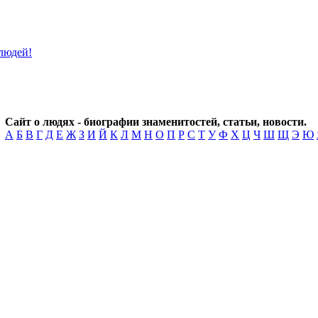
Сайт о людях - биографии знаменитостей, статьи, новости.
А
Б
В
Г
Д
Е
Ж
З
И
Й
К
Л
М
Н
О
П
Р
С
Т
У
Ф
Х
Ц
Ч
Ш
Щ
Э
Ю