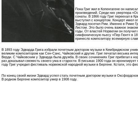
Пока Григ жил в Копенгагене он напис
произведений. Среди них увертюра «О
сонаты. В 1866 году Григ переехал в К
выступил с концертом. Концерт имел ог
Эдвард посетил Рим. Именно в Риме Г
Листом. Это было очень важное знакомс
годы. От властей Норвегии он получил
симфоническую пьесу «Пер Гюнт» в 187
принесло композитору всемирную слав
В 1893 году Эдварда Грига избрали почетным доктором музыки в Кембриджском униве
великим композитором как Сен-Санс, Чайковский и другие. Григ печатал весьма инт
Верди. С Чайковским у Эдварда была дружба. В своих сочинениях Григ прибегал к но
раз доказывал свежесть своего ума в старости. В письмах 1900 года он иронизирует 
году Григ учредил фестиваль норвежской народной музыки в Бергене. Кстати, это фес
По конец своей жизни Эдвард успел стать почетным доктором музыки в Оксфордском
В родном Бергене композитор умер в 1908 году.