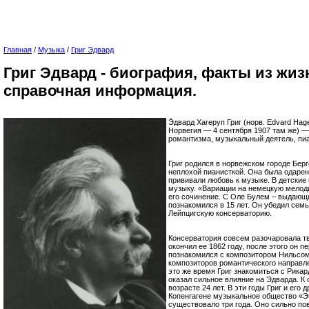
Главная
/
Музыка
/
Григ Эдвард
Григ Эдвард - биография, факты из жиз
справочная информация.
Э́двард Хагеруп Григ (норв. Edvard Hag
Норвегия — 4 сентября 1907 там же) —
романтизма, музыкальный деятель, пиа
Григ родился в норвежском городе Берг
неплохой пианисткой. Она была одарен
прививали любовь к музыке. В детские 
музыку. «Вариации на немецкую мелоди
его сочинение. С Оле Булем – выдающ
познакомился в 15 лет. Он убедил семь
Лейпцигскую консерваторию.
Консерватория совсем разочаровала тв
окончил ее 1862 году, после этого он п
познакомился с композитором Нильсом
композиторов романтического направле
это же время Григ знакомиться с Рика
оказал сильное влияние на Эдварда. К 
возрасте 24 лет. В эти годы Григ и его
Копенгагене музыкальное общество «Э
существовало три года. Оно сильно по