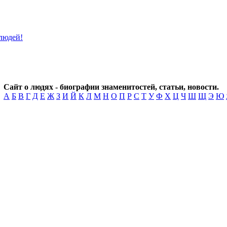
Сайт о людях - биографии знаменитостей, статьи, новости.
А
Б
В
Г
Д
Е
Ж
З
И
Й
К
Л
М
Н
О
П
Р
С
Т
У
Ф
Х
Ц
Ч
Ш
Щ
Э
Ю