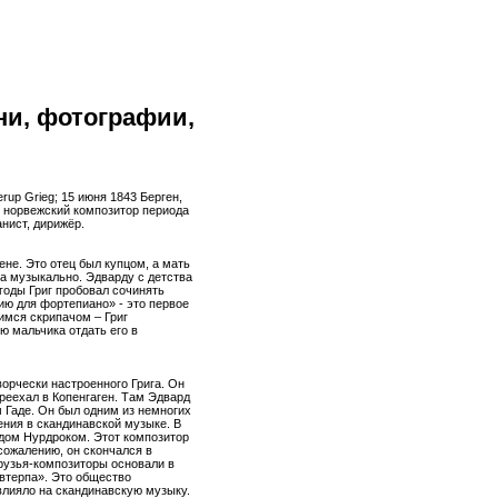
ни, фотографии,
erup Grieg; 15 июня 1843 Берген,
 норвежский композитор периода
нист, дирижёр.
ене. Это отец был купцом, а мать
а музыкально. Эдварду с детства
годы Григ пробовал сочинять
ю для фортепиано» - это первое
имся скрипачом – Григ
ю мальчика отдать его в
орчески настроенного Грига. Он
ереехал в Копенгаген. Там Эдвард
 Гаде. Он был одним из немногих
ния в скандинавской музыке. В
рдом Нурдроком. Этот композитор
сожалению, он скончался в
 друзья-композиторы основали в
втерпа». Это общество
влияло на скандинавскую музыку.