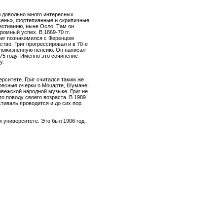
ал довольно много интересных
сень», фортепианные и скрипичные
ристианию, ныне Осло. Там он
ромный успех. В 1869-70 гг.
риг познакомился с Ференцом
тво. Григ прогрессировал и в 70-е
 пожизненную пенсию. Он написал
5 году. Именно это сочинение
у.
рситете. Григ считался таким же
ересные очерки о Моцарте, Шумане,
рвежской народной музыке. Григ не
по поводу своего возраста. В 1989
тиваль проводится и до сих пор.
 университете. Это был 1906 год.