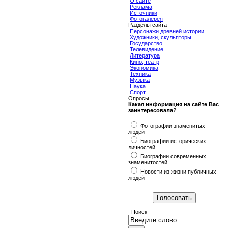
О сайте
Реклама
Источники
Фотогалерея
Разделы сайта
Персонажи древней истории
Художники, скульпторы
Государство
Телевидение
Литература
Кино, театр
Экономика
Техника
Музыка
Наука
Спорт
Опросы
Какая информация на сайте Вас
заинтересовала?
Фотографии знаменитых
людей
Биографии исторических
личностей
Биографии современных
знаменитостей
Новости из жизни публичных
людей
Поиск