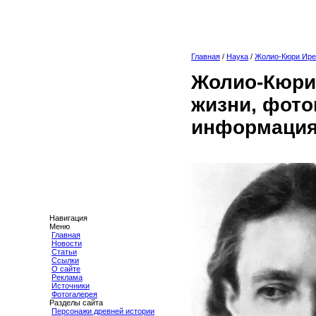
Главная
/
Наука
/
Жолио-Кюри Ире
Жолио-Кюри 
жизни, фото
информация
Навигация
Меню
Главная
Новости
Статьи
Ссылки
О сайте
Реклама
Источники
Фотогалерея
Разделы сайта
Персонажи древней истории