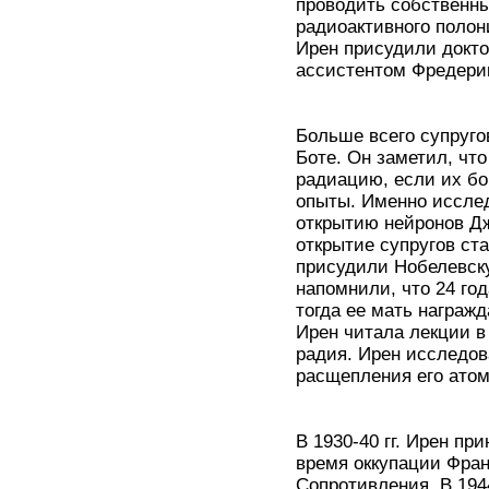
проводить собственны
радиоактивного полон
Ирен присудили докто
ассистентом Фредери
Больше всего супруго
Боте. Он заметил, чт
радиацию, если их б
опыты. Именно иссле
открытию нейронов Д
открытие супругов ст
присудили Нобелевску
напомнили, что 24 го
тогда ее мать награжд
Ирен читала лекции в
радия. Ирен исследов
расщепления его атом
В 1930-40 гг. Ирен пр
время оккупации Фран
Сопротивления. В 1944