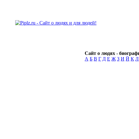
Сайт о людях - биографи
А
Б
В
Г
Д
Е
Ж
З
И
Й
К
Л