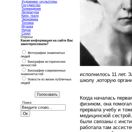
Художники, скульпторы
Государство
Телевидение
Литература
Кино, театр
Экономика
Техника
Музыка
Наука
Спорт
Опросы
Какая информация на сайте Вас
заинтересовала?
Фотографии знаменитых
людей
Биографии исторических
личностей
Биографии современных
исполнилось 11 лет. З
знаменитостей
Новости из жизни публичных
школу ,которую орган
людей
Когда началась перва
Поиск
физиком, она помогал
прервала учебу и тож
медицинской сестрой
были связаны с инсти
работала там ассисте