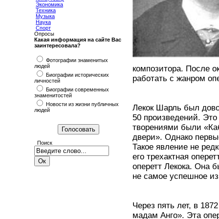
Экономика
Техника
Музыка
Наука
Спорт
Опросы
Какая информация на сайте Вас
заинтересовала?
Фотографии знаменитых
людей
композитора. После о
Биографии исторических
работать с жанром оп
личностей
Биографии современных
знаменитостей
Новости из жизни публичных
Лекок Шарль был дов
людей
50 произведений. Это
творениями были «Каб
двери». Однако первы
Поиск
Такое явление не ред
его трехактная опере
оперетт Лекока. Она б
не самое успешное из
Через пять лет, в 187
мадам Анго». Эта опе