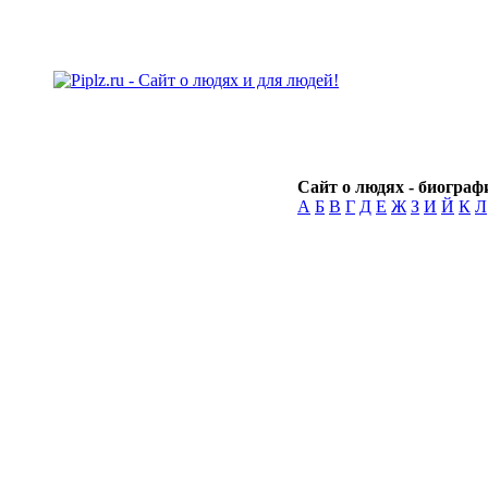
Сайт о людях - биографи
А
Б
В
Г
Д
Е
Ж
З
И
Й
К
Л