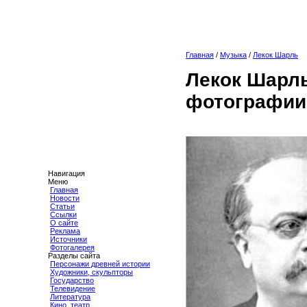
Главная
/
Музыка
/
Лекок Шарль
Лекок Шарль
фотографии
Навигация
Меню
Главная
Новости
Статьи
Ссылки
О сайте
Реклама
Источники
Фотогалерея
Разделы сайта
Персонажи древней истории
Художники, скульпторы
Государство
Телевидение
Литература
Кино, театр