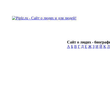
Сайт о людях - биографи
А
Б
В
Г
Д
Е
Ж
З
И
Й
К
Л