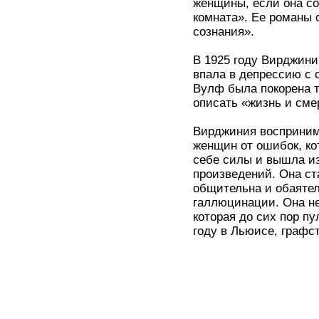
женщины, если она со
комната». Ее романы 
сознания».
В 1925 году Вирджини
впала в депрессию с
Вулф была покорена т
описать «жизнь и сме
Вирджиния воспринима
женщин от ошибок, ко
себе силы и вышла из
произведений. Она ст
общительна и обаятел
галлюцинации. Она не
которая до сих пор пу
году в Льюисе, графст