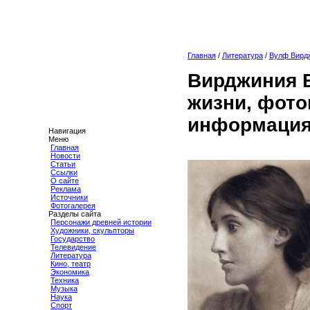
Главная
/
Литература
/
Вулф Вирд
Вирджиния 
жизни, фото
информация
Навигация
Меню
Главная
Новости
Статьи
Ссылки
О сайте
Реклама
Источники
Фотогалерея
Разделы сайта
Персонажи древней истории
Художники, скульпторы
Государство
Телевидение
Литература
Кино, театр
Экономика
Техника
Музыка
Наука
Спорт