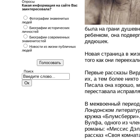
Опросы
Какая информация на сайте Вас
заинтересовала?
Фотографии знаменитых
людей
Биографии исторических
была на грани душевно
личностей
ребенком, она подвер
Биографии современных
дядюшек.
знаменитостей
Новости из жизни публичных
людей
Новая страница в жиз
того как они перееха
Поиск
Первые рассказы Вирд
их, а тем более никто
Писала она хорошо, мн
переставала исправля
В межвоенный период
Лондонском литерату
кружка «Блумсберри».
Вулфа, одного из чле
романы: «Миссис Дэлл
рассказ «Своя комнат