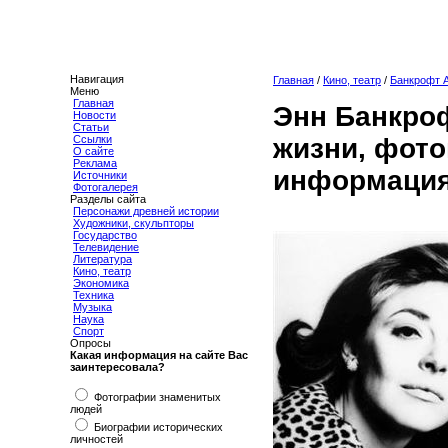
Навигация
Главная
/
Кино, театр
/
Банкрофт 
Меню
Главная
Энн Банкро
Новости
Статьи
жизни, фото
Ссылки
О сайте
Реклама
информация
Источники
Фотогалерея
Разделы сайта
Персонажи древней истории
Художники, скульпторы
Государство
Телевидение
Литература
Кино, театр
Экономика
Техника
Музыка
Наука
Спорт
Опросы
Какая информация на сайте Вас
заинтересовала?
Фотографии знаменитых
людей
Биографии исторических
личностей