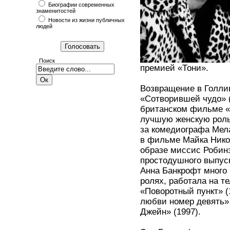
Биографии современных
знаменитостей
Новости из жизни публичных
людей
Поиск
премией «Тони».
Возвращение в Голли
«Сотворившей чудо» (
британском фильме «П
лучшую женскую роль
за комедиографа Мел
в фильме Майка Никол
образе миссис Робин
простодушного выпуск
Анна Банкрофт много
ролях, работала на т
«Поворотный пункт» (
любви номер девять» 
Джейн» (1997).