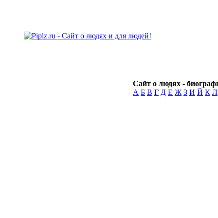
Сайт о людях - биографи
А
Б
В
Г
Д
Е
Ж
З
И
Й
К
Л