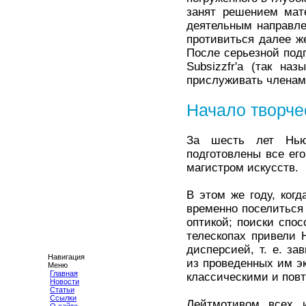
занят решением мат
деятельным направле
противиться далее ж
После серьезной под
Subsizzfr'a (так н
прислуживать членам 
Начало творче
За шесть лет Нью
подготовлены все ег
магистром искусств.
В этом же году, ког
временно поселиться
оптикой; поиски спо
телескопах привели 
дисперсией, т. е. з
Навигация
из проведенных им э
Меню
Главная
классическими и повт
Новости
Статьи
Ссылки
Лейтмотивом всех 