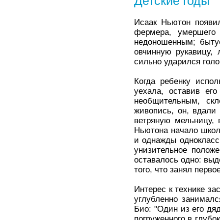
Детские годы
Исаак Ньютон появи
фермера, умершего
недоношенным; бытуе
овчинную рукавицу,
сильно ударился голо
Когда ребенку испо
уехала, оставив ег
необщительным, скл
живопись, он, вдали
ветряную мельницу, 
Ньютона начало школ
и однажды однокласс
унизительное полож
оставалось одно: выд
того, что занял перво
Интерес к технике з
углубленно занималс
Био: "Один из его дя
погруженного в глубо