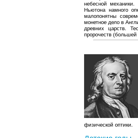
небесной механики.
Ньютона намного оп
малопонятны соврем
монетное дело в Анг
древних царств. Те
пророчеств (большей 
физической оптики.