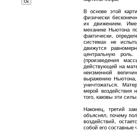
В основе этой карт
физически бесконечн
их движением. Име
механике Ньютона по
фактически, определ
системах не испыт
движутся равномерн
центральную роль.
(произведения мас
действующей на мате
неизменной величи
выражению Ньютона, 
уничтожаться. Мате
мерой воздействия н
того, каковы эти сил
Наконец, третий зак
объяснял, почему по
воздействий, остае
собой его составные 