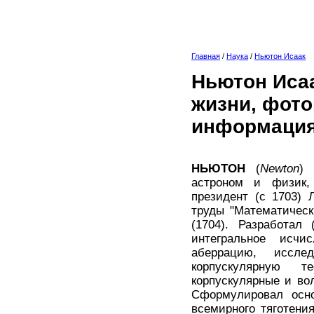
Главная
/
Наука
/
Ньютон Исаак
Ньютон Исаа
жизни, фото
информация
НЬЮТОН
(
Newton
) 
астроном и физик, 
президент (с 1703) 
труды "Математическ
(1704). Разработал
интегральное исчи
аберрацию, иссле
корпускулярную т
корпускулярные и во
Сформулировал осно
всемирного тяготени