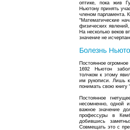
оптике, пока жив Г
Ньютону принять учас
членом парламента. К 
"Математические нач
физических явлений,
На несколько веков в
значение не исчерпан
Болезнь Ньют
Постоянное огромное 
1692 Ньютон забол
толчком к этому яви
им рукописи. Лишь к 
понимать свою книгу 
Постоянное гнетуще
несомненно, одной 
важное значение до
профессуры в Кемб
добившись заметны
Совмещать это с пре