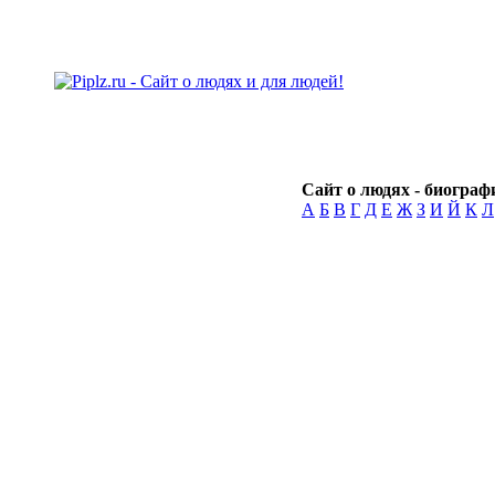
Сайт о людях - биографи
А
Б
В
Г
Д
Е
Ж
З
И
Й
К
Л