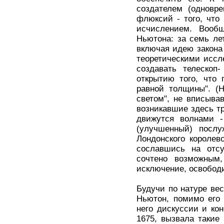
создателем (одновр
флюксий - того, чт
исчислением. Вооб
Ньютона: за семь ле
включая идею закона
теоретическими иссл
создавать телескоп
открытию того, что
равной толщины". (Н
светом", не вписыва
возникавшие здесь тр
движутся волнами -
(улучшенный) посл
Лондонского королев
сославшись на отсу
сочтено возможным,
исключение, освободи
Будучи по натуре ве
Ньютон, помимо его
него дискуссии и кон
1675, вызвала такие