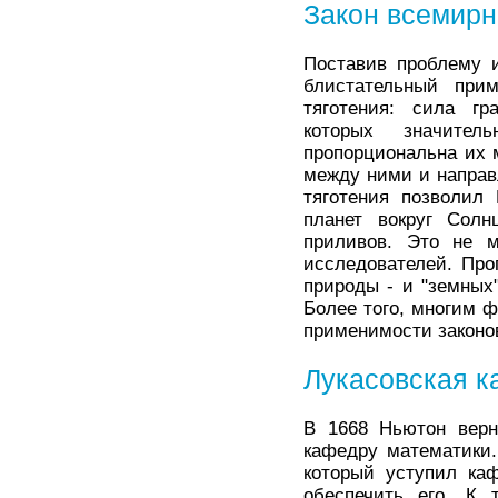
Закон всемирн
Поставив проблему 
блистательный при
тяготения: сила гр
которых значите
пропорциональна их 
между ними и направ
тяготения позволил
планет вокруг Солн
приливов. Это не м
исследователей. Про
природы - и "земных
Более того, многим ф
применимости законо
Лукасовская 
В 1668 Ньютон верн
кафедру математики.
который уступил ка
обеспечить его. К