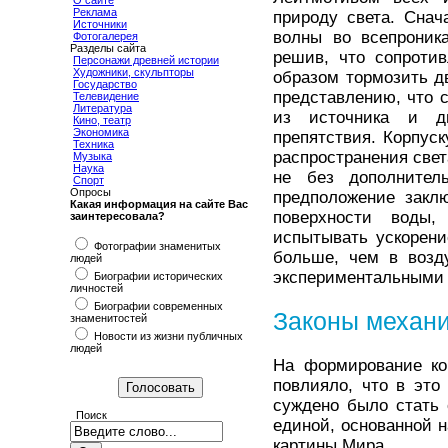
О сайте
Реклама
природу света. Снач
Источники
волны во всепроник
Фотогалерея
Разделы сайта
решив, что сопроти
Персонажи древней истории
Художники, скульпторы
образом тормозить д
Государство
представлению, что с
Телевидение
Литература
из источника и д
Кино, театр
Экономика
препятствия. Корпус
Техника
распространения света
Музыка
Наука
не без дополнител
Спорт
Опросы
предположение заклю
Какая информация на сайте Вас
поверхности воды
заинтересовала?
испытывать ускорени
Фотографии знаменитых
больше, чем в возд
людей
экспериментальными
Биографии исторических
личностей
Биографии современных
Законы механ
знаменитостей
Новости из жизни публичных
людей
На формирование ко
повлияло, что в это
суждено было стать 
Поиск
единой, основанной 
картины Мира.