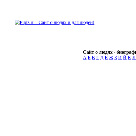
Сайт о людях - биографи
А
Б
В
Г
Д
Е
Ж
З
И
Й
К
Л