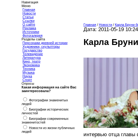
Навигация
Меню
Главная
Новости
Статьи
Ссылки
О сайте
Главная
/
Новости
/
Карла Бруни 
Реклама
Дата: 2011-05-19 10:24
Источники
Фотогалерея
Карла Бруни
Разделы сайта
Персонажи древней истории
Художники, скульпторы
Государство
Телевидение
Литература
Кино, театр
Экономика
Техника
Музыка
Наука
Спорт
Опросы
Какая информация на сайте Вас
заинтересовала?
Фотографии знаменитых
людей
Биографии исторических
личностей
Биографии современных
знаменитостей
Новости из жизни публичных
людей
интервью отца главы 