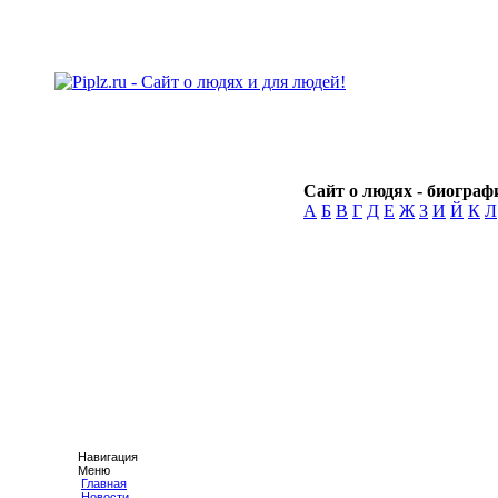
Сайт о людях - биографи
А
Б
В
Г
Д
Е
Ж
З
И
Й
К
Л
Навигация
Меню
Главная
Новости