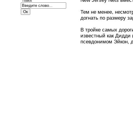
New Jersey Nets вме
Поиск
Тем не менее, несмотр
догнать по размеру за
В тройке самых дорог
известный как Дидди 
псевдонимом Эйкон, д