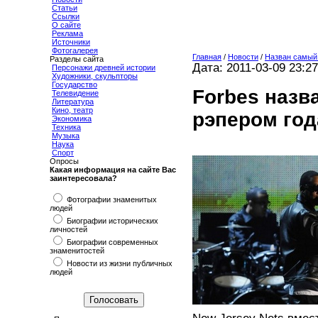
Статьи
Ссылки
О сайте
Реклама
Источники
Фотогалерея
Главная
/
Новости
/
Назван самый 
Разделы сайта
Дата: 2011-03-09 23:27
Персонажи древней истории
Художники, скульпторы
Государство
Forbes назв
Телевидение
Литература
Кино, театр
рэпером год
Экономика
Техника
Музыка
Наука
Спорт
Опросы
Какая информация на сайте Вас
заинтересовала?
Фотографии знаменитых
людей
Биографии исторических
личностей
Биографии современных
знаменитостей
Новости из жизни публичных
людей