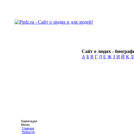
Сайт о людях - биографи
А
Б
В
Г
Д
Е
Ж
З
И
Й
К
Л
Навигация
Меню
Главная
Новости