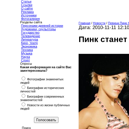
Статьи
Ссылки
О сайте
Реклама
Источники
Фотогалерея
Разделы сайта
Главная
/
Новости
/
Певица Пинк 
Персонажи древней истории
Дата: 2010-11-11 12:1
Художники, скульпторы
Государство
Телевидение
Пинк станет
Литература
Кино, театр
Экономика
Техника
Музыка
Наука
Спорт
Опросы
Какая информация на сайте Вас
заинтересовала?
Фотографии знаменитых
людей
Биографии исторических
личностей
Биографии современных
знаменитостей
Новости из жизни публичных
людей
Поиск