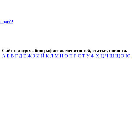
Сайт о людях - биографии знаменитостей, статьи, новости.
А
Б
В
Г
Д
Е
Ж
З
И
Й
К
Л
М
Н
О
П
Р
С
Т
У
Ф
Х
Ц
Ч
Ш
Щ
Э
Ю