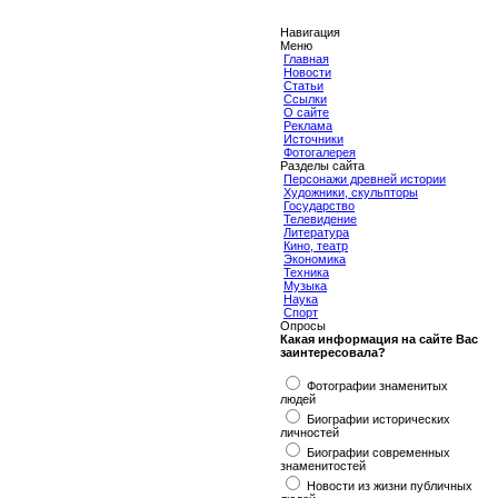
Навигация
Меню
Главная
Новости
Статьи
Ссылки
О сайте
Реклама
Источники
Фотогалерея
Разделы сайта
Персонажи древней истории
Художники, скульпторы
Государство
Телевидение
Литература
Кино, театр
Экономика
Техника
Музыка
Наука
Спорт
Опросы
Какая информация на сайте Вас
заинтересовала?
Фотографии знаменитых
людей
Биографии исторических
личностей
Биографии современных
знаменитостей
Новости из жизни публичных