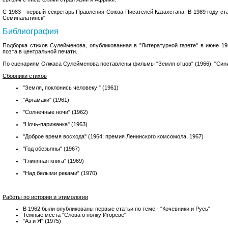
С 1983 - первый секретарь Правления Союза Писателей Казахстана. В 1989 году ст
Семипалатинск"
Библиография
Подборка стихов Сулейменова, опубликованная в "Литературной газете" в июне 19
поэта в центральной печати.
По сценариям Олжаса Сулейменова поставлены фильмы "Земля отцов" (1966), "Сини
Сборники стихов
"Земля, поклонись человеку!" (1961)
"Аргамаки" (1961)
"Солнечные ночи" (1962)
"Ночь-парижанка" (1963)
"Доброе время восхода" (1964; премия Ленинского комсомола, 1967)
"Год обезьяны" (1967)
"Глиняная книга" (1969)
"Над белыми реками" (1970)
Работы по истории и этимологии
В 1962 были опубликованы первые статьи по теме - "Кочевники и Русь"
Темные места "Слова о полку Игореве"
"Аз и Я" (1975)