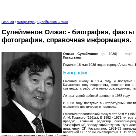
Главная
/
Литература
/
Сулейменов Олжас
Сулейменов Олжас - биография, факты 
фотографии, справочная информация.
Олжас Сулейменов
(р. 1936) - поэт, п
Казахстана.
Родился 18 мая 1936 года в городе Алма-Ата.
Биография
Окончил школу в 1954 году и поступил н
Казахского госуниверситета, окончил его в
совмещал с работой в геологоразведочных па
Литературной работой занялся в 1955 году.
В 1958 году поступил в Литературный инсти
отделение поэтического перевода.
Окончил геологический факультет КазГУ (1959
А. М. Горького (1961г.). В 1962 - 1971 литера
правда", главный редактор сценарно-ред
"Казахфильм", заведующий отделом журналист
правления СП Казахстана, 1981-83 председ
Казахской ССР по кинематографии. С 1972 пр
связям с писателями стран Азии и Африки.