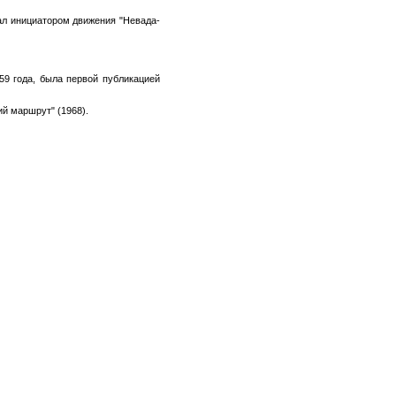
ал инициатором движения "Невада-
59 года, была первой публикацией
й маршрут" (1968).