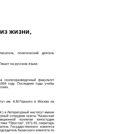
из жизни,
исатель, политический деятель
 Пишет на русском языке.
а геологоразведочный факультет
 1959 году. Последние годы учебы
ртиях.
тут им. А.М.Горького в Москве на
г.) и Литературный институт имени
турный сотрудник газеты "Казахская
акционной коллегии киностудии
ики "Простор", 1971-81 секретарь
атель Государственного комитета
едседатель Казахского комитета по