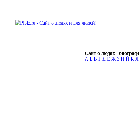
Сайт о людях - биографи
А
Б
В
Г
Д
Е
Ж
З
И
Й
К
Л