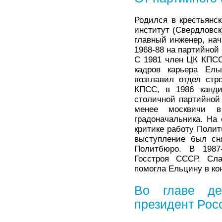
Родился в крестьянс
институт (Свердловск
главный инженер, нач
1968-88 на партийной
С 1981 член ЦК КПСС
кадров карьера Ель
возглавил отдел ст
КПСС, в 1986 канди
столичной партийной 
менее москвичи в
градоначальника. На
критике работу Полит
выступление был сня
Политбюро. В 1987
Госстроя СССР. Сла
помогла Ельцину в ко
Во главе де
президент Рос