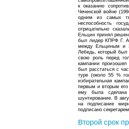
самопровозглашенной
к оказанию сопроти
Чеченской войне (19
одним из самых тя
неспособность гос
отрицательно сказал
Ельцин принял решени
был лидер КПРФ Г. А
между Ельциным и З
Лебедь, который был 
свою роль перед го
кампании произошел 
был расстаться с ча
туре (около 55 % го
избирательная кампа
первым и вторым его
ему была сделана 
шунтирование. В авгу
на подписание мир
подписано секретарем
Второй срок п