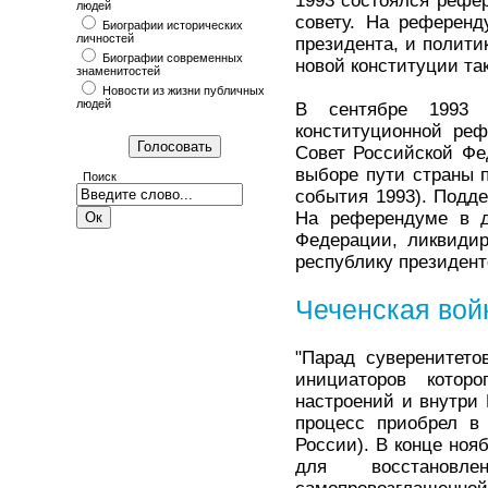
1993 состоялся рефе
людей
совету. На референд
Биографии исторических
личностей
президента, и полити
Биографии современных
новой конституции так
знаменитостей
Новости из жизни публичных
людей
В сентябре 1993 
конституционной ре
Совет Российской Фе
выборе пути страны 
Поиск
события 1993). Подде
На референдуме в д
Федерации, ликвиди
республику президент
Чеченская вой
"Парад суверенитето
инициаторов котор
настроений и внутри
процесс приобрел в 
России). В конце ноя
для восстановле