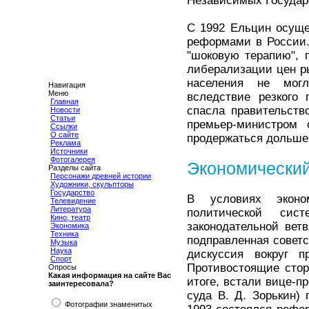
Независимых Государс
С 1992 Ельцин осуще
реформами в России.
"шоковую терапию", п
либерализации цен р
населения не могл
Навигация
Меню
вследствие резкого
Главная
спасла правительств
Новости
Статьи
премьер-министром
Ссылки
О сайте
продержаться дольше в
Реклама
Источники
Фотогалерея
Экономический
Разделы сайта
Персонажи древней истории
Художники, скульпторы
Государство
В условиях эконом
Телевидение
Литература
политической сис
Кино, театр
законодательной вет
Экономика
Техника
подправленная советс
Музыка
Наука
дискуссия вокруг п
Спорт
Противостоящие стор
Опросы
Какая информация на сайте Вас
итоге, встали вице-п
заинтересовала?
суда В. Д. Зорькин)
Фотографии знаменитых