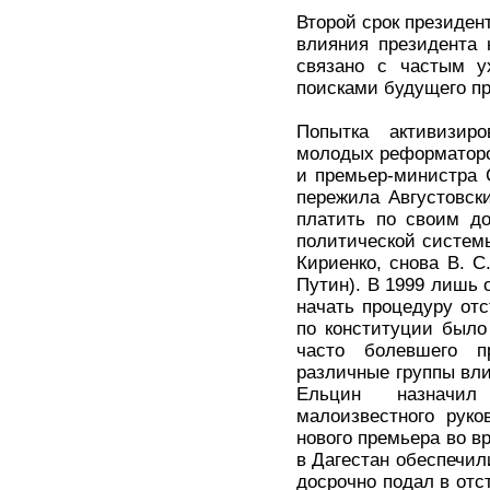
Второй срок президен
влияния президента 
связано с частым у
поисками будущего п
Попытка активизир
молодых реформаторов
и премьер-министра С
пережила Августовск
платить по своим до
политической системы
Кириенко, снова В. С
Путин). В 1999 лишь 
начать процедуру отс
по конституции было
часто болевшего п
различные группы вли
Ельцин назначил
малоизвестного рук
нового премьера во в
в Дагестан обеспечил
досрочно подал в отс