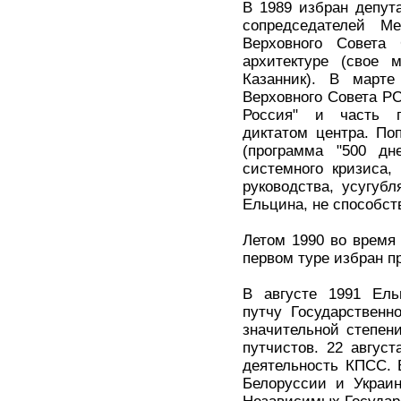
В 1989 избран депут
сопредседателей Ме
Верховного Совета
архитектуре (свое 
Казанник). В март
Верховного Совета Р
Россия" и часть па
диктатом центра. По
(программа "500 дн
системного кризиса,
руководства, усугуб
Ельцина, не способст
Летом 1990 во время
первом туре избран п
В августе 1991 Ель
путчу Государственн
значительной степен
путчистов. 22 авгус
деятельность КПСС. 
Белоруссии и Украи