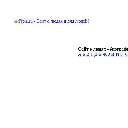
Сайт о людях - биографи
А
Б
В
Г
Д
Е
Ж
З
И
Й
К
Л