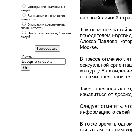
Фотографии знаменитых
людей
Биографии исторических
на своей личной стра
личностей
Биографии современных
знаменитостей
Тем не менее на той 
Новости из жизни публичных
победителем Евровиде
людей
Алекса Павлова, кото
Москве.
Поиск
В прессе отмечают, ч
сексуальной ориентац
конкурсу Евровидение
встречи представител
Также предполагается
избавиться от досаж
Следует отметить, чт
информацию о своей 
В то же время в одно
геи, а сам он к ним х