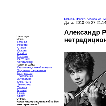
Главная
/
Новости
/
Александр Рыб
Дата: 2010-05-27 21:1
Александр Р
Навигация
нетрадицио
Меню
Главная
Новости
Статьи
Ссылки
О сайте
Реклама
Источники
Фотогалерея
Разделы сайта
Персонажи древней истории
Художники, скульпторы
Государство
Телевидение
Литература
Кино, театр
Экономика
Техника
Музыка
Наука
Спорт
Опросы
Какая информация на сайте Вас
заинтересовала?