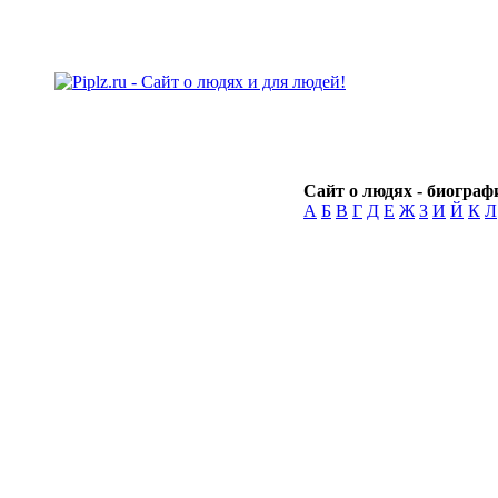
Сайт о людях - биографи
А
Б
В
Г
Д
Е
Ж
З
И
Й
К
Л