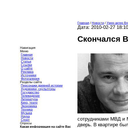
Главная
/
Новости
/
Умер актер Вл
Дата: 2010-02-27 18:1
Скончался 
Навигация
Меню
Главная
Новости
Статьи
Ссылки
О сайте
Реклама
Источники
Фотогалерея
Разделы сайта
Персонажи древней истории
Художники, скульпторы
Государство
Телевидение
Литература
Кино, театр
Экономика
Техника
Музыка
Наука
сотрудниками МВД и М
Спорт
Опросы
дверь. В квартире бы
Какая информация на сайте Вас