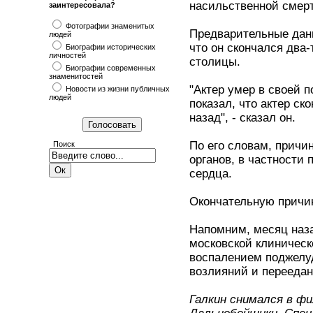
насильственной смерти
заинтересовала?
Фотографии знаменитых
Предварительные данн
людей
что он скончался два
Биографии исторических
личностей
столицы.
Биографии современных
знаменитостей
"Актер умер в своей 
Новости из жизни публичных
людей
показал, что актер ск
назад", - сказал он.
По его словам, причин
Поиск
органов, в частности 
сердца.
Окончательную причин
Напомним, месяц наза
московской клиническ
воспалением поджелу
возлияний и переедан
Галкин снимался в ф