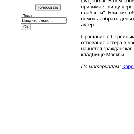
Livejournal. В нем со
принимает пищу через
слабости". Близкие о
Поиск
помочь собрать деньг
актер.
Прощание с Персиным 
отпевание актера в ча
начнется гражданская
кладбище Москвы.
По материалам:
Корр