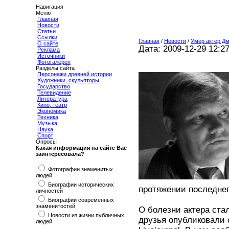
Навигация
Меню
Главная
Новости
Статьи
Ссылки
Главная
/
Новости
/
Умер актер Д
О сайте
Дата: 2009-12-29 12:2
Реклама
Источники
Фотогалерея
Разделы сайта
Персонажи древней истории
Художники, скульпторы
Государство
Телевидение
Литература
Кино, театр
Экономика
Техника
Музыка
Наука
Спорт
Опросы
Какая информация на сайте Вас
заинтересовала?
Фотографии знаменитых
людей
Биографии исторических
протяжении последнег
личностей
Биографии современных
знаменитостей
О болезни актера стал
Новости из жизни публичных
друзья опубликовали 
людей