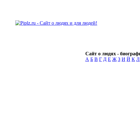
Сайт о людях - биографи
А
Б
В
Г
Д
Е
Ж
З
И
Й
К
Л