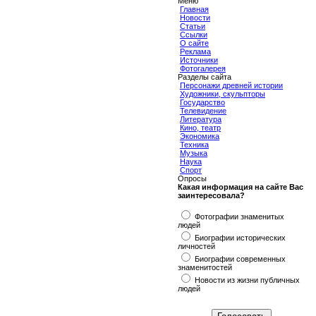
Меню
Главная
Новости
Статьи
Ссылки
О сайте
Реклама
Источники
Фотогалерея
Разделы сайта
Персонажи древней истории
Художники, скульпторы
Государство
Телевидение
Литература
Кино, театр
Экономика
Техника
Музыка
Наука
Спорт
Опросы
Какая информация на сайте Вас
заинтересовала?
Фотографии знаменитых
людей
Биографии исторических
личностей
Биографии современных
знаменитостей
Новости из жизни публичных
людей