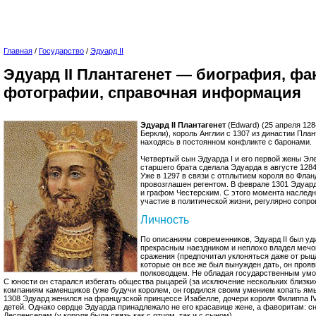
Главная
/
Государство
/
Эдуард II
Эдуард II Плантагенет — биография, фа
фотографии, справочная информация
Эдуард II Плантагенет
(Edward) (25 апреля 128
Беркли), король Англии с 1307 из династии План
находясь в постоянном конфликте с баронами.
Четвертый сын Эдуарда I и его первой жены Эл
старшего брата сделала Эдуарда в августе 128
Уже в 1297 в связи с отплытием короля во Фл
провозглашен регентом. В феврале 1301 Эдуар
и графом Честерским. С этого момента наследн
участие в политической жизни, регулярно сопр
Личность
По описаниям современников, Эдуард II был у
прекрасным наездником и неплохо владел мечом
сражения (предпочитал уклоняться даже от рыцар
которые он все же был вынужден дать, он проя
полководцем. Не обладая государственным умо
С юности он старался избегать общества рыцарей (за исключение нескольких близких
компаниям каменщиков (уже будучи королем, он гордился своим умением копать ямы
1308 Эдуард женился на французской принцессе Изабелле, дочери короля Филиппа IV
детей. Однако сердце Эдуарда принадлежало не его красавице жене, а фаворитам: с
Деспенсерам (у короля была связь как с отцом, так и с сыном).