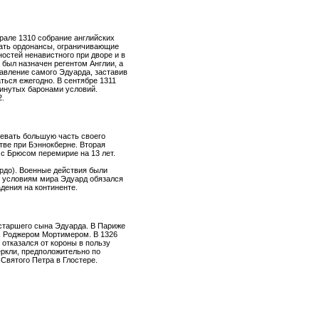
врале 1310 собрание английских
тать ордонансы, ограничивающие
остей ненавистного при дворе и в
 был назначен регентом Англии, а
авление самого Эдуарда, заставив
ться ежегодно. В сентябре 1311
винутых баронами условий.
2.
оевать большую часть своего
тве при Бэннокберне. Вторая
с Брюсом перемирие на 13 лет.
рдо). Военные действия были
о условиям мира Эдуард обязался
дения на континенте.
 старшего сына Эдуарда. В Париже
в, Роджером Мортимером. В 1326
 отказался от короны в пользу
еркли, предположительно по
Святого Петра в Глостере.