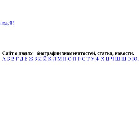
Сайт о людях - биографии знаменитостей, статьи, новости.
А
Б
В
Г
Д
Е
Ж
З
И
Й
К
Л
М
Н
О
П
Р
С
Т
У
Ф
Х
Ц
Ч
Ш
Щ
Э
Ю