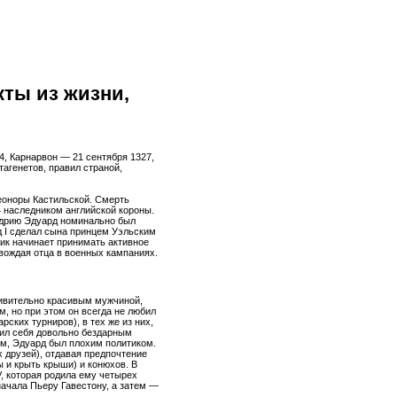
кты из жизни,
4, Карнарвон — 21 сентября 1327,
тагенетов, правил страной,
еоноры Кастильской. Смерть
4 наследником английской короны.
андрию Эдуард номинально был
д I сделал сына принцем Уэльским
ик начинает принимать активное
овождая отца в военных кампаниях.
дивительно красивым мужчиной,
, но при этом он всегда не любил
ских турниров), в тех же из них,
вил себя довольно бездарным
м, Эдуард был плохим политиком.
 друзей), отдавая предпочтение
 и крыть крыши) и конюхов. В
, которая родила ему четырех
начала Пьеру Гавестону, а затем —