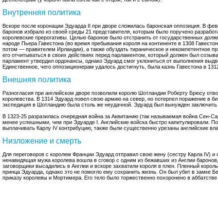
Внутренняя политика
Вскоре после коронации Эдуарда II при дворе сложилась баронская оппозиция. В фе
баронов избрало из своей среды 21 представителя, которым было поручено разрабо
королевские прерогативы. Целью баронов было отстранить от государственных должн
народе Пьера Гавестона (во время пребывания короля на континенте в 1308 Гавестон
потом — правителем Ирландии), а также обуздать тираническое и некомпетентное пр
его отчитываться в своих действиях перед парламентом, который должен был созыва
парламент утвердил ордонансы, однако Эдуард смог уклониться от выполнения выд
Единственное, чего оппозиционерам удалось достигнуть, была казнь Гавестона в 131
Внешняя политика
Разногласия при английском дворе позволили королю Шотландии Роберту Брюсу отв
королевства. В 1314 Эдуард повел свою армию на север, но потерпел поражение в би
экспедиция в Шотландию была столь же неудачной. Эдуард был вынужден заключить 
В 1323-25 разразилась очередная война за Аквитанию (так называемая война Сен-Са
менее успешными, чем при Эдуарде I. Английские войска быстро капитулировали. П
выплачивать Карлу IV контрибуцию, также были существенно урезаны английские вла
Низложение и смерть
Для переговоров с королем Франции Эдуард отправил свою жену (сестру Карла IV) и
ненавидящая мужа королева вошла в сговор с одним из бежавших из Англии бароно
заговорщики высадились в Англии и вскоре захватили короля в плен. Пленный король
принца Эдуарда, однако это не помогло ему сохранить жизнь. Он был убит в замке Б
приказу королевы и Мортимера. Его тело было торжественно похоронено в аббатстве 